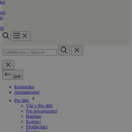
áci
tví
du
lí
Zpět
Kosmetika
Aromaterapie
Pro děti
Vše v Pro děti
Pro novorozence
Batolata
Kojenci
Předškoláci