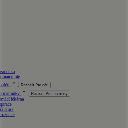
smetika
omaterapie
o děti
Rozbalit Pro děti
ro maminky
Rozbalit Pro maminky
mácí lékárna
spirace
čí Hora
orozence