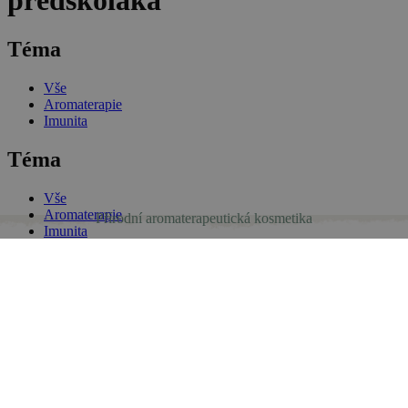
předškoláka
Téma
Vše
Aromaterapie
Imunita
Téma
Vše
Aromaterapie
Přírodní aromaterapeutická kosmetika
Imunita
Show more