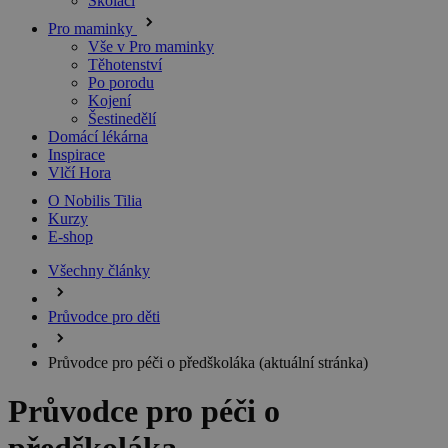
Školáci
Pro maminky
Vše v Pro maminky
Těhotenství
Po porodu
Kojení
Šestinedělí
Domácí lékárna
Inspirace
Vlčí Hora
O Nobilis Tilia
Kurzy
E-shop
Všechny články
Průvodce pro děti
Průvodce pro péči o předškoláka
(aktuální stránka)
Průvodce pro péči o