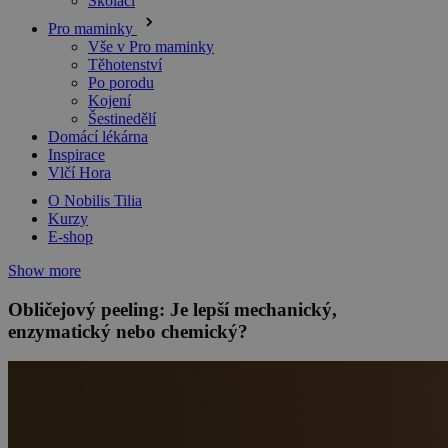
Školáci
Pro maminky
Vše v Pro maminky
Těhotenství
Po porodu
Kojení
Šestinedělí
Domácí lékárna
Inspirace
Vlčí Hora
O Nobilis Tilia
Kurzy
E-shop
Show more
Obličejový peeling: Je lepší mechanický,
enzymatický nebo chemický?