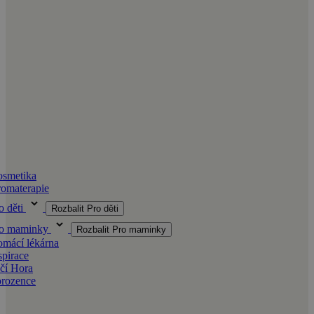
smetika
omaterapie
o děti
Rozbalit Pro děti
ro maminky
Rozbalit Pro maminky
mácí lékárna
spirace
čí Hora
orozence