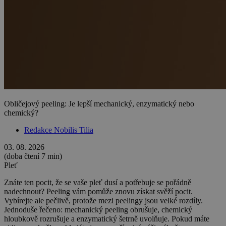
Obličejový peeling: Je lepší mechanický, enzymatický nebo
chemický?
Redakce Nobilis Tilia
03. 08. 2026
(doba čtení 7 min)
Pleť
Znáte ten pocit, že se vaše pleť dusí a potřebuje se pořádně
nadechnout? Peeling vám pomůže znovu získat svěží pocit.
Vybírejte ale pečlivě, protože mezi peelingy jsou velké rozdíly.
Jednoduše řečeno: mechanický peeling obrušuje, chemický
hloubkově rozrušuje a enzymatický šetrně uvolňuje. Pokud máte