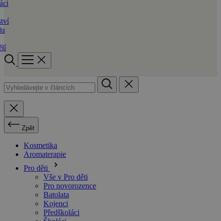
áci
tví
du
lí
Zpět
Kosmetika
Aromaterapie
Pro děti
Vše v Pro děti
Pro novorozence
Batolata
Kojenci
Předškoláci