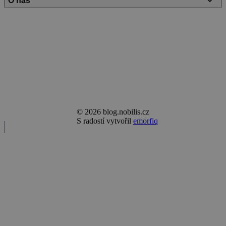
O nás
Ochrana osobních údajů
Nobilis Tilia
Ocenění a podpora
Kontakt
© 2026 blog.nobilis.cz
S radostí vytvořil
emorfiq