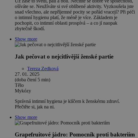
Už zase to svědí, pálí a bolí. Necítíte se dobře ve společnosti,
ošíváte se. Neužíváte si své oblíbené aktivity. Vyzkoušela jste
snad všechno, ale nepříjemné pocity se pořád vracejí? Při péči
o intimní hygienu platí, že méně je více. Základem je
pochopit, co intimní oblasti prospívá – a co jí naopak
zbytečně škodí.
Show more
Jak pečovat o nejcitlivější ženské partie
Tereza Zedková
27. 01. 2025
(doba čtení 5 min)
Tělo
Mykózy
Správná intimní hygiena je klíčem k ženskému zdraví.
Přečtěte si, jak na ni.
Show more
Grapefruitové jádro: Pomocník proti bakteriím