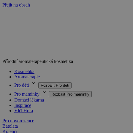
Přejít na obsah
Přírodní aromaterapeutická kosmetika
Kosmetika
Aromaterapie
Pro děti
Rozbalit Pro děti
Pro maminky
Rozbalit Pro maminky
Domácí lékárna
Inspirace
Vlčí Hora
Pro novorozence
Batolata
Kojenci