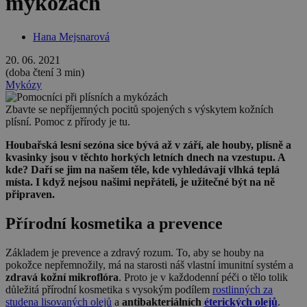
mykózách
Hana Mejsnarová
20. 06. 2021
(doba čtení 3 min)
Mykózy
Zbavte se nepříjemných pocitů spojených s výskytem kožních
plísní. Pomoc z přírody je tu.
Houbařská lesní sezóna sice bývá až v září, ale houby, plísně a
kvasinky jsou v těchto horkých letních dnech na vzestupu. A
kde? Daří se jim na našem těle, kde vyhledávají vlhká teplá
místa. I když nejsou našimi nepřáteli, je užitečné být na ně
připraven.
Přírodní kosmetika a prevence
Základem je prevence a zdravý rozum. To, aby se houby na
pokožce nepřemnožily, má na starosti náš vlastní imunitní systém a
zdravá kožní mikroflóra
. Proto je v každodenní péči o tělo tolik
důležitá přírodní kosmetika s vysokým podílem
rostlinných za
studena lisovaných olejů
a
antibakteriálních
éterických olejů
.