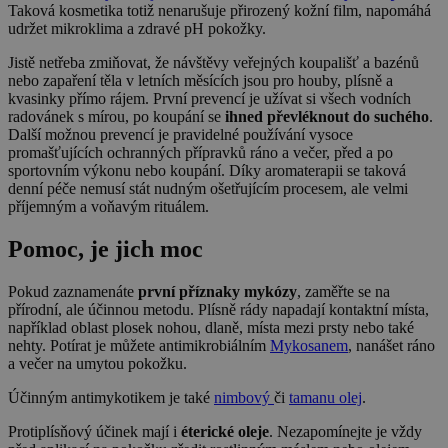
Taková kosmetika totiž nenarušuje přirozený kožní film, napomáhá
udržet mikroklima a zdravé pH pokožky.
Jistě netřeba zmiňovat, že návštěvy veřejných koupališť a bazénů
nebo zapaření těla v letních měsících jsou pro houby, plísně a
kvasinky přímo rájem. První prevencí je užívat si všech vodních
radovánek s mírou, po koupání se
ihned převléknout do suchého
.
Další možnou prevencí je pravidelné používání vysoce
promašťujících ochranných přípravků ráno a večer, před a po
sportovním výkonu nebo koupání. Díky aromaterapii se taková
denní péče nemusí stát nudným ošetřujícím procesem, ale velmi
příjemným a voňavým rituálem.
Pomoc, je jich moc
Pokud zaznamenáte
první příznaky mykózy
, zaměřte se na
přírodní, ale účinnou metodu. Plísně rády napadají kontaktní místa,
například oblast plosek nohou, dlaně, místa mezi prsty nebo také
nehty. Potírat je můžete antimikrobiálním
Mykosanem
, nanášet ráno
a večer na umytou pokožku.
Účinným antimykotikem je také
nimbový
či
tamanu olej
.
Protiplísňový účinek mají i
éterické oleje
. Nezapomínejte je vždy