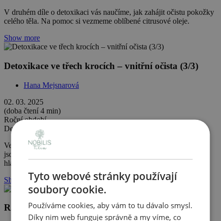
V druhém díle o detoxikaci vás naučíme, jak zahájit očistu pokožky
celého těla. Na pomoc si vezmeme oblíbené citrusové oleje.
Show more
Detoxikace ve třech krocích – vnitřní očista (3/3)
Hana Mejsnarová
02. 03. 2025
(doba čtení 4 min)
Roční období
Detoxikace
Ve třetím díle našeho seriálu o detoxikaci se dozvíte, jaké bylinky
jsou vhodné pro vnitřní očistu organismu a proč se na jaře zaměřit
hlavně na ledviny, játra a lymfu.
Tyto webové stránky používají
Show more
soubory cookie.
Používáme cookies, aby vám to tu dávalo smysl.
Radostný úklid s aromaterapií
Díky nim web funguje správně a my víme, co