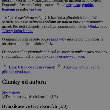
před aplikací na pokožku zředit rostlinným máslem nebo olejem.
Doporučené éterické oleje jsou například
oregano
,
tymián
,
lemongras
nebo
tea tree
.
Ještě před návštěvou veřejných bazénů a přírodních koupališť
ošetřete pokožku krémem
s
vyšším obsahem vosku
a rostlinných
másel. Pro děti i dospělé je skvělým pomocníkem krém
Olinka
nebo
Tělový krém Neroli
.
O intimní oblasti pečujte pouze
přípravky
určené pro tuto oblast s
obsahem antimikrobiálních látek.
Při podezření na přemnožení plísní ve střevech můžete jako doplněk
stravy zařadit na 2-3 týdny
Extrakt z grepových jader
.
Lípa: Úleva od stresu i vrásek
3 důvody, proč si vybrat
přírodní deodorant
Články od autora
Show more
Detoxikace ve třech krocích (1/3)