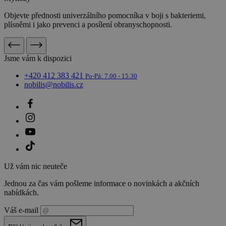
Objevte přednosti univerzálního pomocníka v boji s bakteriemi,
plísněmi i jako prevenci a posílení obranyschopnosti.
Jsme vám k dispozici
+420 412 383 421
Po-Pá: 7.00 - 15.30
nobilis@nobilis.cz
Už vám nic neuteče
Jednou za čas vám pošleme informace o novinkách a akčních
nabídkách.
Váš e-mail