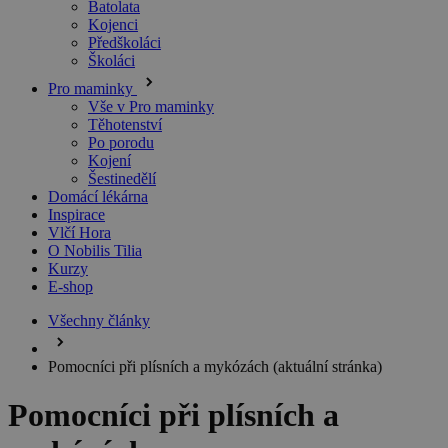
Batolata
Kojenci
Předškoláci
Školáci
Pro maminky
Vše v Pro maminky
Těhotenství
Po porodu
Kojení
Šestinedělí
Domácí lékárna
Inspirace
Vlčí Hora
O Nobilis Tilia
Kurzy
E-shop
Všechny články
Pomocníci při plísních a mykózách
(aktuální stránka)
Pomocníci při plísních a