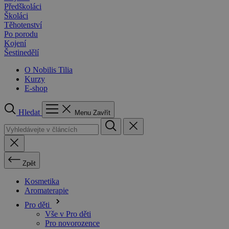
Předškoláci
Školáci
Těhotenství
Po porodu
Kojení
Šestinedělí
O Nobilis Tilia
Kurzy
E-shop
Hledat
Menu
Zavřít
Zpět
Kosmetika
Aromaterapie
Pro děti
Vše v Pro děti
Pro novorozence