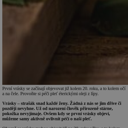
První vrásky se začínají objevovat již kolem 20. roku, a to kolem očí
a na čele. Provoňte si péči pleť éterickými oleji z lípy.
Vrásky – strašák snad každé ženy. Žádná z nás se jim dříve či
později nevyhne. Už od narození člověk přirozeně stárne,
pokožka nevyjímaje. Ovšem kdy se první vrásky objeví,
můžeme samy aktivně ovlivnit péčí o naší pleť.