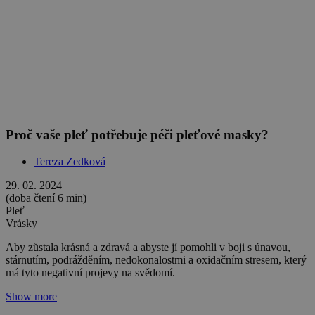
3 důvody, proč si vybrat Hyaluronové sérum
Tereza Zedková