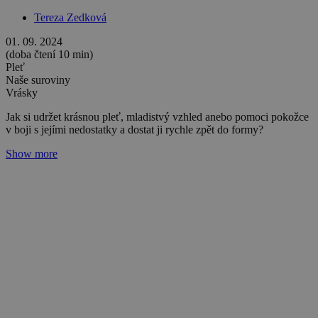
Pleť
Vrásky
Aby zůstala krásná a zdravá a abyste jí pomohli v boji s únavou,
stárnutím, podrážděním, nedokonalostmi a oxidačním stresem, který
má tyto negativní projevy na svědomí.
Show more
Péče o pleť v létě
Redakce Nobilis Tilia
15. 06. 2023
(doba čtení 6 min)
Roční období
Pleť
Vrásky
Co potřebuje naše pleť v létě a čemu ve své denní rutině věnovat
vyšší pozornost? Zeptali jsme se profesionální kosmetičky.
Show more