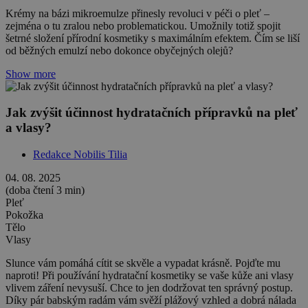
Krémy na bázi mikroemulze přinesly revoluci v péči o pleť –
zejména o tu zralou nebo problematickou. Umožnily totiž spojit
šetrné složení přírodní kosmetiky s maximálním efektem. Čím se liší
od běžných emulzí nebo dokonce obyčejných olejů?
Show more
Jak zvýšit účinnost hydratačních přípravků na pleť
a vlasy?
Redakce Nobilis Tilia
04. 08. 2025
(doba čtení 3 min)
Pleť
Pokožka
Tělo
Vlasy
Slunce vám pomáhá cítit se skvěle a vypadat krásně. Pojďte mu
naproti! Při používání hydratační kosmetiky se vaše kůže ani vlasy
vlivem záření nevysuší. Chce to jen dodržovat ten správný postup.
Díky pár babským radám vám svěží plážový vzhled a dobrá nálada