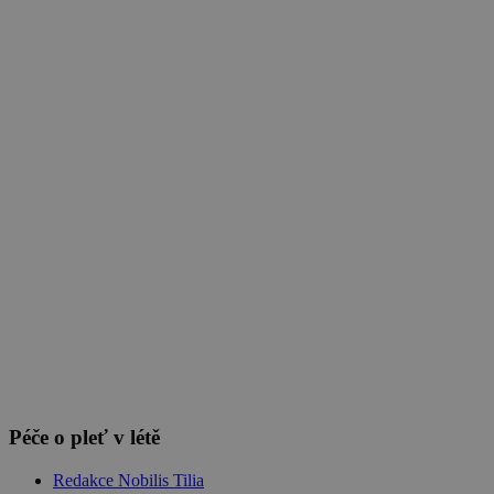
11. 09. 2022
(doba čtení 4 min)
Pleť
Vrásky
Přesvědčte se o jedinečných účincích nové receptury
Hyaluronového séra a dopřejte své pleti extra porci hydratace.
Show more