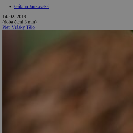
Gábina Jankovská
14. 02. 2019
(doba čtení 3 min)
Pleť
Vrásky
Tělo