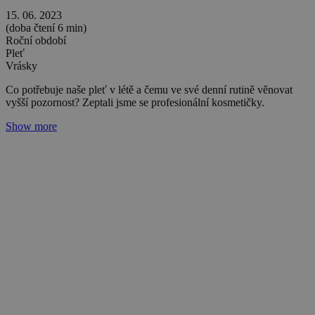
Denní rituály pro krásnou pleť v každém věku
Tereza Zedková
06. 09. 2022
(doba čtení 10 min)
Pleť
Vrásky
Jak do krásy stále zrát a nebát se stáří a nedokonalostí, které ženskou
pleť provázejí? Stačí se držet několika základních pravidel v denní
péči o pleť.
Show more