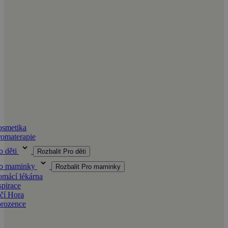
smetika
omaterapie
o děti
Rozbalit Pro děti
ro maminky
Rozbalit Pro maminky
mácí lékárna
spirace
čí Hora
orozence