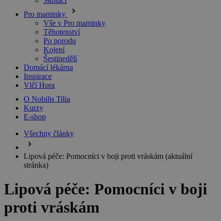
Školáci
Pro maminky
Vše v Pro maminky
Těhotenství
Po porodu
Kojení
Šestinedělí
Domácí lékárna
Inspirace
Vlčí Hora
O Nobilis Tilia
Kurzy
E-shop
Všechny články
Lipová péče: Pomocníci v boji proti vráskám
(aktuální
stránka)
Lipová péče: Pomocníci v boji
proti vráskám