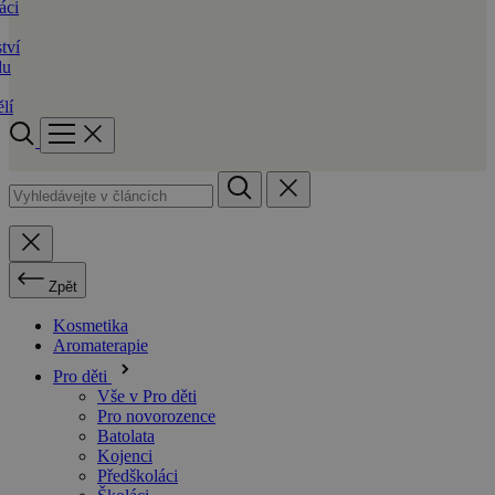
áci
tví
du
lí
Zpět
Kosmetika
Aromaterapie
Pro děti
Vše v Pro děti
Pro novorozence
Batolata
Kojenci
Předškoláci