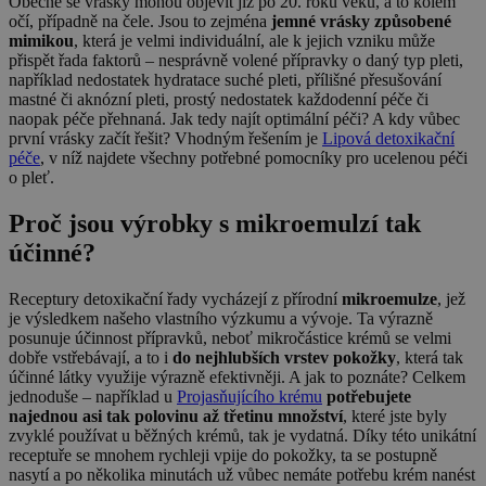
Obecně se vrásky mohou objevit již po 20. roku věku, a to kolem
očí, případně na čele. Jsou to zejména
jemné vrásky způsobené
mimikou
, která je velmi individuální, ale k jejich vzniku může
přispět řada faktorů – nesprávně volené přípravky o daný typ pleti,
například nedostatek hydratace suché pleti, přílišné přesušování
mastné či aknózní pleti, prostý nedostatek každodenní péče či
naopak péče přehnaná. Jak tedy najít optimální péči? A kdy vůbec
první vrásky začít řešit? Vhodným řešením je
Lipová detoxikační
péče
, v níž najdete všechny potřebné pomocníky pro ucelenou péči
o pleť.
Proč jsou výrobky s mikroemulzí tak
účinné?
Receptury detoxikační řady vycházejí z přírodní
mikroemulze
, jež
je výsledkem našeho vlastního výzkumu a vývoje. Ta výrazně
posunuje účinnost přípravků, neboť mikročástice krémů se velmi
dobře vstřebávají, a to i
do nejhlubších vrstev pokožky
, která tak
účinné látky využije výrazně efektivněji. A jak to poznáte? Celkem
jednoduše – například u
Projasňujícího krému
potřebujete
najednou asi tak polovinu až třetinu množství
, které jste byly
zvyklé používat u běžných krémů, tak je vydatná. Díky této unikátní
receptuře se mnohem rychleji vpije do pokožky, ta se postupně
nasytí a po několika minutách už vůbec nemáte potřebu krém nanést