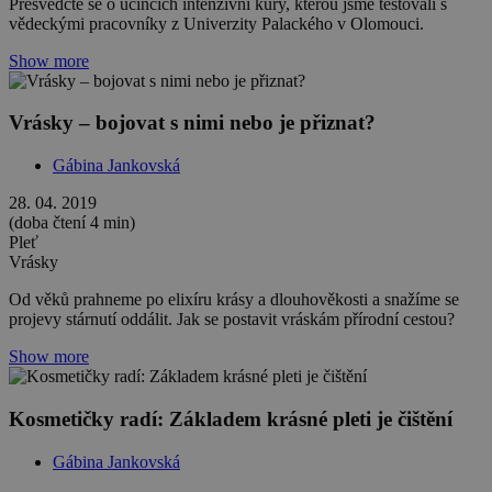
Přesvědčte se o účincích intenzivní kúry, kterou jsme testovali s
vědeckými pracovníky z Univerzity Palackého v Olomouci.
Show more
Vrásky – bojovat s nimi nebo je přiznat?
Gábina Jankovská
28. 04. 2019
(doba čtení 4 min)
Pleť
Vrásky
Od věků prahneme po elixíru krásy a dlouhověkosti a snažíme se
projevy stárnutí oddálit. Jak se postavit vráskám přírodní cestou?
Show more
Kosmetičky radí: Základem krásné pleti je čištění
Gábina Jankovská