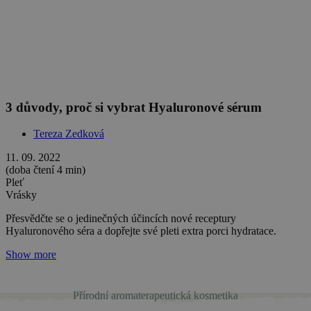
Péče o zralou a suchou pleť s řadou Anti-Age de
luxe
Adéla Zrubecká
Přírodní aromaterapeutická kosmetika
18. 05. 2021