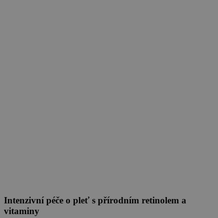
Intenzivní péče o pleť s přírodním retinolem a
vitaminy
Tereza Zedková
01. 09. 2024
(doba čtení 10 min)
Pleť
Naše suroviny
Vrásky
Jak si udržet krásnou pleť, mladistvý vzhled anebo pomoci pokožce
v boji s jejími nedostatky a dostat ji rychle zpět do formy?
Show more
Proč vaše pleť potřebuje péči pleťové masky?
Tereza Zedková
29. 02. 2024
(doba čtení 6 min)