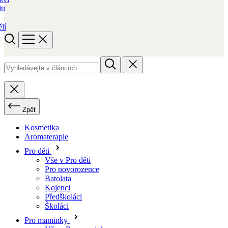
du
lí
Zpět
Kosmetika
Aromaterapie
Pro děti
Vše v Pro děti
Pro novorozence
Batolata
Kojenci
Předškoláci
Školáci
Pro maminky