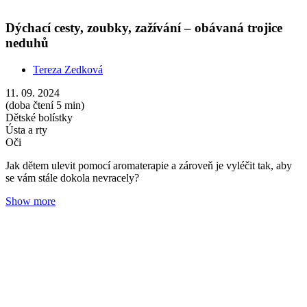
Tinktury: celostní péče přírody pro zdraví a krásu
Tereza Zedková
02. 09. 2024
(doba čtení 2 min)