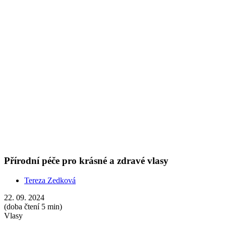
22. 09. 2024
(doba čtení 5 min)
Vlasy
Trápí vás mastné, suché nebo padající vlasy? Zjistěte, proč dát
přednost přírodním šamponům a dalším vlasovým produktům.
Show more