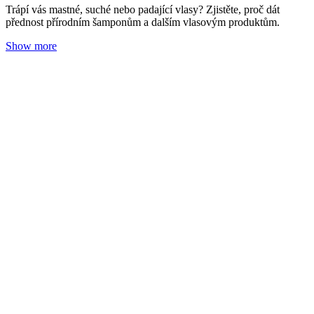
Dýchací cesty, zoubky, zažívání – obávaná trojice
neduhů
Tereza Zedková
11. 09. 2024
(doba čtení 5 min)
Dětské bolístky
Ústa a rty
Oči
Jak dětem ulevit pomocí aromaterapie a zároveň je vyléčit tak, aby
se vám stále dokola nevracely?
Show more