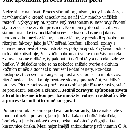
Nelze si nic nalhávat. Proces stárnutí organismu, tedy i pokožky, je
nevyhnutelný a kromě genetiky má na něj vliv mnoho vnějších
faktorů. Výkyvy teplot, zpomalený metabolismus, nezdravý životní
styl a znečištěné životní prostředí. Nepříjemný dopad na zdraví a
stárnutí má také tzv.
oxidační stres
. Jedná se vlastně o jakousi
nerovnováhu mezi oxidanty a antioxidanty v prostředí způsobenou
různými faktory, jako je UV záření, kouření, alkohol, toxiny a
chemie, nezdravá strava, nedostatek pohybu apod. Zvýšená hladina
oxidantů způsobuje, že s v těle nahromadí velké množství molekul
zvaných volné radikály, ty pak putují našimi těly a napadají zdravé
buňky. V důsledku toho se na pokožce snižuje tvorba a aktivita
kožních buněk a dochází k narušení kožní bariéry. Pokožka
postupně ztrácí svou obranyschopnost a začnou se na ní objevovat
různé nedostatky jako pigmentové skvrny, podráždění, zánětlivé
projevy. Pleť ztrácí svou pružnost a tvoří se předčasné vrásky, stává
se pobledlou, tenkou a křehkou.
Jedině zdravým způsobem života
a kvalitní kosmetickou péčí lze množství volných radikálů v těle
a proces stárnutí přirozeně korigovat
.
Pomocnou ruku v tomto podávají
antioxidanty
, které naleznete v
mnoha druzích potravin, jako je třeba kakao a hořká čokoláda,
borůvky a jiné bobulové ovoce, pekanové ořechy či goji alias
kustovnice čínská. Mezi nejznámější antioxidanty patří vitamin C, A