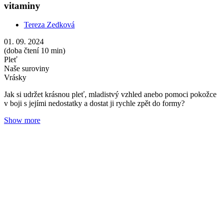
Mytí a koupání s aromaterapií
Tereza Zedková
18. 08. 2024
(doba čtení 4 min)
Hygiena
Koupání
Lupy