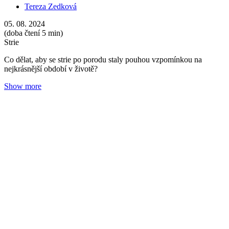
Jak na opalování v souladu s přírodou
Tereza Zedková
30. 05. 2024
(doba čtení 5 min)
Roční období
Opalování
Plánujete letní dovolenou? Připravte se s námi na sluneční paprsky
bezpečně a také šetrně k pokožce i k životnímu prostředí.
Show more