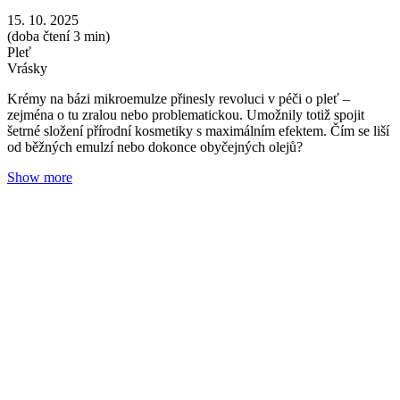
Když pleť potřebuje víc než krém, zkuste sérum
Redakce Nobilis Tilia
22. 05. 2025
(doba čtení 3 min)
Pleť
Vrásky
Citlivá pokožka
Někdy zkrátka nestačí jen nanést krém a jít. Když ráno v zrcadle