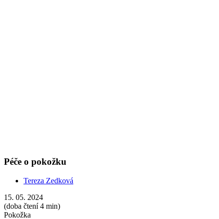
Tereza Zedková
15. 05. 2024
(doba čtení 4 min)
Pokožka
Suchá pokožka
Masáže
Přírodní aromaterapeutická kosmetika vám pomůže během mazání s
regenerací i ochranou již od narození.
Show more