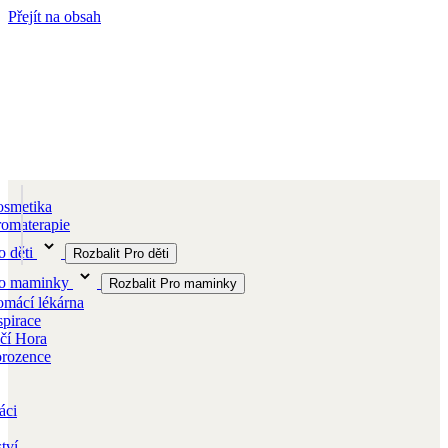
Přejít na obsah
smetika
omaterapie
o děti
Rozbalit Pro děti
ro maminky
Rozbalit Pro maminky
mácí lékárna
spirace
čí Hora
orozence
áci
tví