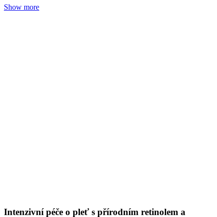
Intenzivní péče o pleť s přírodním retinolem a
vitaminy
Tereza Zedková
01. 09. 2024
(doba čtení 10 min)
Pleť
Naše suroviny
Vrásky
Jak si udržet krásnou pleť, mladistvý vzhled anebo pomoci pokožce
v boji s jejími nedostatky a dostat ji rychle zpět do formy?
Show more