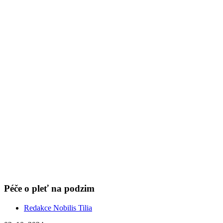
Péče o pleť na podzim
Redakce Nobilis Tilia
03. 10. 2024
(doba čtení 6 min)
Roční období
Pleť
Vrásky
Profesionální kosmetička radí, co je základem péče o pleť na
podzim, proč věnovat pozornost hydrataci i projevům ekzému.
Show more