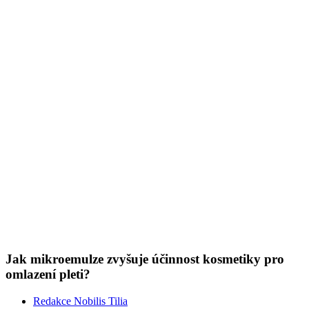
Jak mikroemulze zvyšuje účinnost kosmetiky pro
omlazení pleti?
Redakce Nobilis Tilia
15. 10. 2025
(doba čtení 3 min)
Pleť
Vrásky
Krémy na bázi mikroemulze přinesly revoluci v péči o pleť –
zejména o tu zralou nebo problematickou. Umožnily totiž spojit
šetrné složení přírodní kosmetiky s maximálním efektem. Čím se liší
od běžných emulzí nebo dokonce obyčejných olejů?
Show more