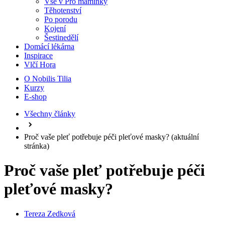
Vše v Pro maminky
Těhotenství
Po porodu
Kojení
Šestinedělí
Domácí lékárna
Inspirace
Vlčí Hora
O Nobilis Tilia
Kurzy
E-shop
Všechny články
Proč vaše pleť potřebuje péči pleťové masky?
(aktuální
stránka)
Proč vaše pleť potřebuje péči
pleťové masky?
Tereza Zedková