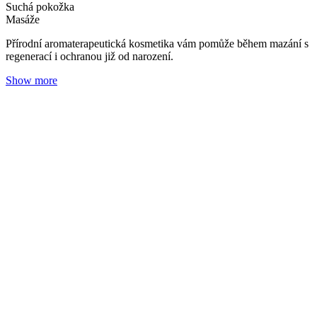
Látkové versus jednorázové plenky
Tereza Zedková
16. 04. 2024
(doba čtení 7 min)
Přebalování
Jak se vyznat v plenkách? Které jsou ty pravé a proč? A co byste
měla vědět, než si vyberete, do čeho dětský zadeček zabalit? Poradí
vám Lucie Kořínková, obchodní manažerka z Bamboolik.cz.
Články s podobnými tématy