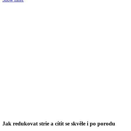
Jak redukovat strie a cítit se skvěle i po porodu
Tereza Zedková
05. 08. 2024
(doba čtení 5 min)
Strie
Co dělat, aby se strie po porodu staly pouhou vzpomínkou na
nejkrásnější období v životě?
Show more