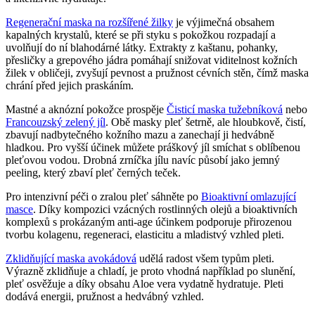
Regenerační maska na rozšířené žilky
je výjimečná obsahem
kapalných krystalů, které se při styku s pokožkou rozpadají a
uvolňují do ní blahodárné látky. Extrakty z kaštanu, pohanky,
přesličky a grepového jádra pomáhají snižovat viditelnost kožních
žilek v obličeji, zvyšují pevnost a pružnost cévních stěn, čímž maska
chrání před jejich praskáním.
Mastné a aknózní pokožce prospěje
Čisticí maska tužebníková
nebo
Francouzský zelený jíl
. Obě masky pleť šetrně, ale hloubkově, čistí,
zbavují nadbytečného kožního mazu a zanechají ji hedvábně
hladkou. Pro vyšší účinek můžete práškový jíl smíchat s oblíbenou
pleťovou vodou. Drobná zrníčka jílu navíc působí jako jemný
peeling, který zbaví pleť černých teček.
Pro intenzivní péči o zralou pleť sáhněte po
Bioaktivní omlazující
masce
. Díky kompozici vzácných rostlinných olejů a bioaktivních
komplexů s prokázaným anti-age účinkem podporuje přirozenou
tvorbu kolagenu, regeneraci, elasticitu a mladistvý vzhled pleti.
Zklidňující maska avokádová
udělá radost všem typům pleti.
Výrazně zklidňuje a chladí, je proto vhodná například po slunění,
pleť osvěžuje a díky obsahu Aloe vera vydatně hydratuje. Pleti
dodává energii, pružnost a hedvábný vzhled.