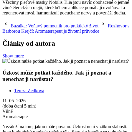
Všechny pleťové masky Nobilis Tilia jsou navíc obohacené o jemné
vůně éterických olejů, které během aplikace pomáhají uvolňovat a
regenerovat mysl, harmonizují pocuchané nervy a povznáší ducha.
Bazalka: Voňavý pomocník pro praktický život
Rozhovor s
Barborou Krejčí: Aromaterapeut je životní průvodce
Články od autora
Show more
Úzkost může potkat každého. Jak ji poznat a
nenechat ji narůstat?
Tereza Zedková
11. 05. 2026
(doba čtení 5 min)
Vůně
Aromaterapie
Nezáleží na tom, jakou máte povahu. Úzkost není vizitkou slabosti.
Je to biologický poplach vašeho těla. Stav, do kterého se v dnešním