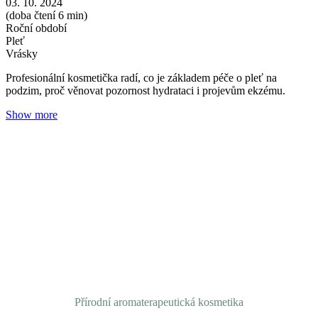
Váš osobní recept na šťavnatou pleť
Redakce Nobilis Tilia
04. 09. 2024
(doba čtení 1 min)
Pleť
Vrásky
Jak na šťavnatou pleť? Připravili jsme pro vás recept skincare rutiny
pro každý den.
Přírodní aromaterapeutická kosmetika
Show more