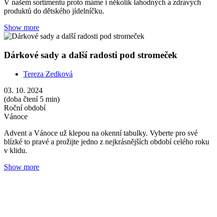
V našem sortimentu proto máme i několik lahodných a zdravých
produktů do dětského jídelníčku.
Show more
Dárkové sady a další radosti pod stromeček
Tereza Zedková
03. 10. 2024
(doba čtení 5 min)
Roční období
Vánoce
Advent a Vánoce už klepou na okenní tabulky. Vyberte pro své
blízké to pravé a prožijte jedno z nejkrásnějších období celého roku
v klidu.
Show more
Přírodní péče pro krásné a zdravé vlasy
Tereza Zedková