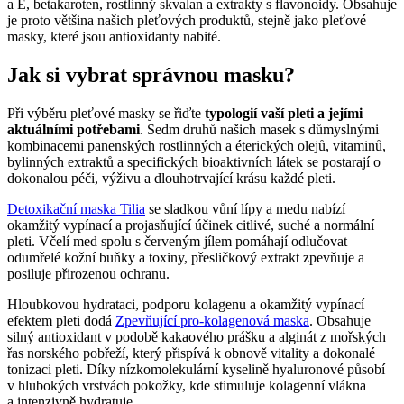
a E, betakaroten, rostlinný skvalan a extrakty s flavonoidy. Obsahuje
je proto většina našich pleťových produktů, stejně jako pleťové
masky, které jsou antioxidanty nabité.
Jak si vybrat správnou masku?
Při výběru pleťové masky se řiďte
typologií vaší pleti a jejími
aktuálními potřebami
. Sedm druhů našich masek s důmyslnými
kombinacemi panenských rostlinných a éterických olejů, vitaminů,
bylinných extraktů a specifických bioaktivních látek se postarají o
dokonalou péči, výživu a dlouhotrvající krásu každé pleti.
Detoxikační maska Tilia
se sladkou vůní lípy a medu nabízí
okamžitý vypínací a projasňující účinek citlivé, suché a normální
pleti. Včelí med spolu s červeným jílem pomáhají odlučovat
odumřelé kožní buňky a toxiny, přesličkový extrakt zpevňuje a
posiluje přirozenou ochranu.
Hloubkovou hydrataci, podporu kolagenu a okamžitý vypínací
efektem pleti dodá
Zpevňující pro-kolagenová maska
. Obsahuje
silný antioxidant v podobě kakaového prášku a alginát z mořských
řas norského pobřeží, který přispívá k obnově vitality a dokonalé
tonizaci pleti. Díky nízkomolekulární kyselině hyaluronové působí
v hlubokých vrstvách pokožky, kde stimuluje kolagenní vlákna
a intenzivně hydratuje.