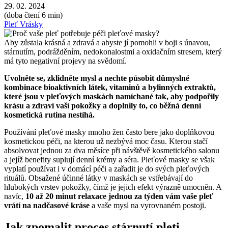
29. 02. 2024
(doba čtení 6 min)
Pleť
Vrásky
Aby zůstala krásná a zdravá a abyste jí pomohli v boji s únavou,
stárnutím, podrážděním, nedokonalostmi a oxidačním stresem, který
má tyto negativní projevy na svědomí.
Uvolněte se, zklidněte mysl a nechte působit důmyslné
kombinace bioaktivních látek, vitaminů a bylinných extraktů,
které jsou v pleťových maskách namíchané tak, aby podpořily
krásu a zdraví vaší pokožky a doplnily to, co běžná denní
kosmetická rutina nestíhá.
Používání pleťové masky mnoho žen často bere jako doplňkovou
kosmetickou péči, na kterou už nezbývá moc času. Kterou stačí
absolvovat jednou za dva měsíce při návštěvě kosmetického salonu
a jejíž benefity suplují denní krémy a séra. Pleťové masky se však
vyplatí používat i v domácí péči a zařadit je do svých pleťových
rituálů. Obsažené účinné látky v maskách se vstřebávají do
hlubokých vrstev pokožky, čímž je jejich efekt výrazně umocněn. A
navíc,
10 až 20 minut relaxace jednou za týden vám vaše pleť
vrátí na nadčasové kráse
a vaše mysl na vyrovnaném postoji.
Jak zpomalit proces stárnutí pleti