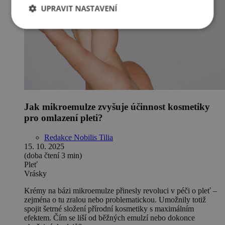
UPRAVIT NASTAVENÍ
Jak mikroemulze zvyšuje účinnost kosmetiky
pro omlazení pleti?
Redakce Nobilis Tilia
15. 10. 2025
(doba čtení 3 min)
Pleť
Vrásky
Krémy na bázi mikroemulze přinesly revoluci v péči o pleť –
zejména o tu zralou nebo problematickou. Umožnily totiž
spojit šetrné složení přírodní kosmetiky s maximálním
efektem. Čím se liší od běžných emulzí nebo dokonce