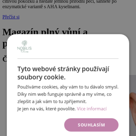
citlivou pokožku a hledáte jemnou přírodní péči, sáhněte po
enzymatické variantě s AHA kyselinami.
Přečíst si
Magazín plný vůní a
praktických rad
Články
Tyto webové stránky používají
Show more
soubory cookie.
Používáme cookies, aby vám to tu dávalo smysl.
Díky nim web funguje správně a my víme, co
zlepšit a jak vám to tu zpříjemnit.
Je jen na vás, které povolíte.
Více informací
SOUHLASÍM