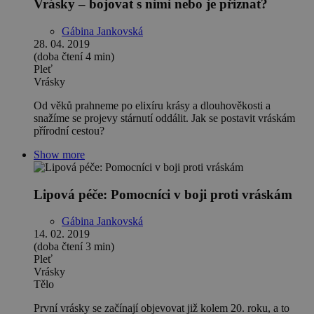
Vrásky – bojovat s nimi nebo je přiznat?
Gábina Jankovská
28. 04. 2019
(doba čtení 4 min)
Pleť
Vrásky
Od věků prahneme po elixíru krásy a dlouhověkosti a
snažíme se projevy stárnutí oddálit. Jak se postavit vráskám
přírodní cestou?
Show more
Lipová péče: Pomocníci v boji proti vráskám
Gábina Jankovská
14. 02. 2019
(doba čtení 3 min)
Pleť
Vrásky
Tělo
První vrásky se začínají objevovat již kolem 20. roku, a to