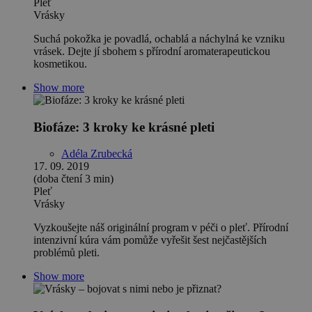
Pleť
Vrásky
Suchá pokožka je povadlá, ochablá a náchylná ke vzniku
vrásek. Dejte jí sbohem s přírodní aromaterapeutickou
kosmetikou.
Show more
Biofáze: 3 kroky ke krásné pleti
Adéla Zrubecká
17. 09. 2019
(doba čtení 3 min)
Pleť
Vrásky
Vyzkoušejte náš originální program v péči o pleť. Přírodní
intenzivní kúra vám pomůže vyřešit šest nejčastějších
problémů pleti.
Show more