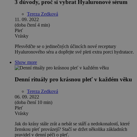
3 důvody, proč si vybrat Hyaluronové sérum
Tereza Zedková
11. 09. 2022
(doba čtení 4 min)
Pleť
Vrásky
Přesvědčte se o jedinečných účincích nové receptury
Hyaluronového séra a dopřejte své pleti extra porci hydratace.
Show more
Denní rituály pro krásnou pleť v každém věku
Tereza Zedková
06. 09. 2022
(doba čtení 10 min)
Pleť
Vrásky
Jak do krásy stále zrát a nebát se stáří a nedokonalostí, které
ženskou pleť provázejí? Stačí se držet několika základních
pravidel v denní péči o pleť.