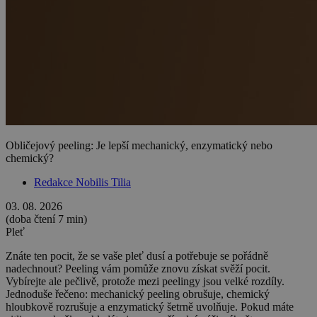
Obličejový peeling: Je lepší mechanický, enzymatický nebo
chemický?
Redakce Nobilis Tilia
03. 08. 2026
(doba čtení 7 min)
Pleť
Znáte ten pocit, že se vaše pleť dusí a potřebuje se pořádně
nadechnout? Peeling vám pomůže znovu získat svěží pocit.
Vybírejte ale pečlivě, protože mezi peelingy jsou velké rozdíly.
Jednoduše řečeno: mechanický peeling obrušuje, chemický
hloubkově rozrušuje a enzymatický šetrně uvolňuje. Pokud máte