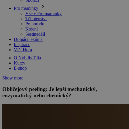
Školáci
Pro maminky
Vše v Pro maminky
Těhotenství
Po porodu
Kojení
Šestinedělí
Domácí lékárna
Inspirace
Vlčí Hora
O Nobilis Tilia
Kurzy
E-shop
Show more
Obličejový peeling: Je lepší mechanický,
enzymatický nebo chemický?