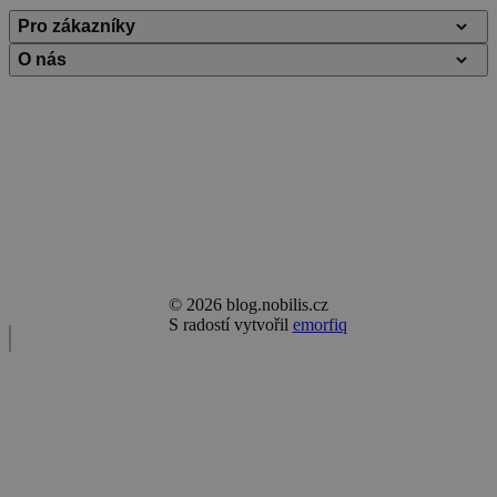
Pro zákazníky
O nás
Ochrana osobních údajů
Nobilis Tilia
Ocenění a podpora
Kontakt
© 2026 blog.nobilis.cz
S radostí vytvořil
emorfiq