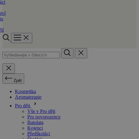
áci
tví
du
lí
Zpět
Kosmetika
Aromaterapie
Pro děti
Vše v Pro děti
Pro novorozence
Batolata
Kojenci
Předškoláci