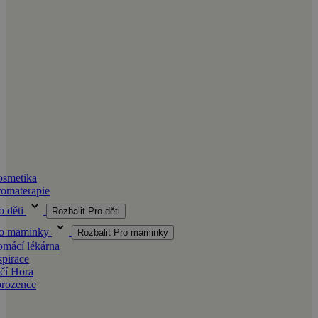
smetika
omaterapie
o děti
Rozbalit Pro děti
ro maminky
Rozbalit Pro maminky
mácí lékárna
spirace
čí Hora
orozence