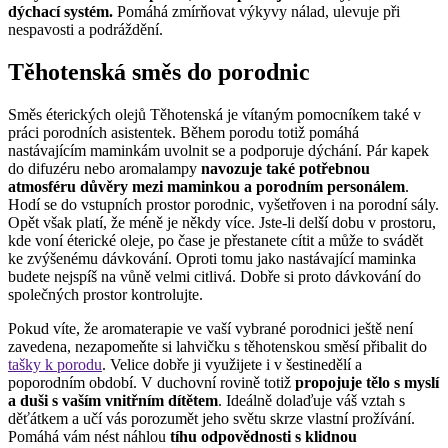
dýchací systém.
Pomáhá zmírňovat výkyvy nálad, ulevuje při
nespavosti a podráždění.
Těhotenská směs do porodnic
Směs éterických olejů Těhotenská je vítaným pomocníkem také v
práci porodních asistentek. Během porodu totiž pomáhá
nastávajícím maminkám uvolnit se a podporuje dýchání. Pár kapek
do difuzéru nebo aromalampy
navozuje také potřebnou
atmosféru důvěry mezi maminkou a porodním personálem
.
Hodí se do vstupních prostor porodnic, vyšetřoven i na porodní sály.
Opět však platí, že méně je někdy více. Jste-li delší dobu v prostoru,
kde voní éterické oleje, po čase je přestanete cítit a může to svádět
ke zvýšenému dávkování. Oproti tomu jako nastávající maminka
budete nejspíš na vůně velmi citlivá. Dobře si proto dávkování do
společných prostor kontrolujte.
Pokud víte, že aromaterapie ve vaší vybrané porodnici ještě není
zavedena, nezapomeňte si lahvičku s těhotenskou směsí přibalit do
tašky k porodu
. Velice dobře ji využijete i v šestinedělí a
poporodním období. V duchovní rovině totiž
propojuje tělo s myslí
a duši s vaším vnitřním dítětem
. Ideálně dolaďuje váš vztah s
děťátkem a učí vás porozumět jeho světu skrze vlastní prožívání.
Pomáhá vám nést náhlou
tíhu odpovědnosti s klidnou