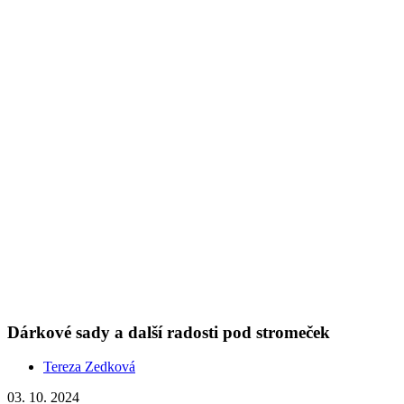
Dárkové sady a další radosti pod stromeček
Tereza Zedková
03. 10. 2024
(doba čtení 5 min)
Roční období
Vánoce
Advent a Vánoce už klepou na okenní tabulky. Vyberte pro své
blízké to pravé a prožijte jedno z nejkrásnějších období celého roku
v klidu.
Show more