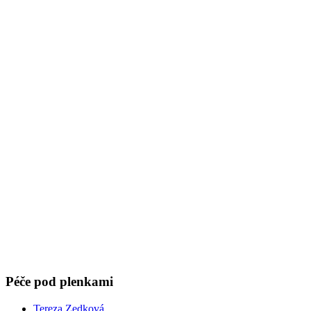
Péče pod plenkami
Tereza Zedková
21. 10. 2024
(doba čtení 4 min)
Přebalování
Opruzeniny
Hygiena
Vyřešte opruzeniny jednou provždy. Máme pro vás tipy na účinnou
prevenci i domácí vlhčené ubrousky.
Show more