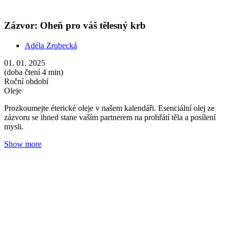
Mateřídouška: Vůně, která vás postaví na nohy
Adéla Zrubecká
31. 10. 2024
(doba čtení 5 min)
Roční období