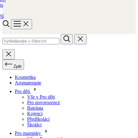
du
lí
Zpět
Kosmetika
Aromaterapie
Pro děti
Vše v Pro děti
Pro novorozence
Batolata
Kojenci
Předškoláci
Školáci
Pro maminky