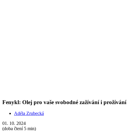
Adéla Zrubecká
01. 10. 2024
(doba čtení 5 min)
Roční období
Oleje
Prozkoumejte éterické oleje v našem kalendáři. Sladké bylinné tóny
fenyklu podpoří vaše zdravé zažívání i přetíženou mysl.
Články s podobnými tématy
Show more
Aromaterapie v těhotenství, 1. trimestr
Tereza Zedková
13. 03. 2025
(doba čtení 6 min)