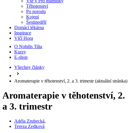
Vše v Pro maminky
Těhotenství
Po porodu
Kojení
Šestinedělí
Domácí lékárna
Inspirace
Vlčí Hora
O Nobilis Tilia
Kurzy
E-shop
Všechny články
Aromaterapie v těhotenství, 2. a 3. trimestr
(aktuální stránka)
Aromaterapie v těhotenství, 2.
a 3. trimestr
Adéla Zrubecká
,
Tereza Zedková