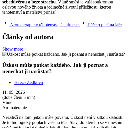
sebedůvěrou a beze strachu
. Vůně směsi je vaší soukromou
oslavou nového života a jedinečné životní příležitosti, kterou
těhotenství a mateřství přináší.
Aromaterapie v těhotenství, 1. trimestr
Péče o pleť na jaře
Články od autora
Show more
Úzkost může potkat každého. Jak ji poznat a
nenechat ji narůstat?
Tereza Zedková
11. 05. 2026
(doba čtení 5 min)
Vůně
Aromaterapie
Nezáleží na tom, jakou máte povahu. Úzkost není vizitkou slabosti.
Je to biologický poplach vašeho těla. Stav, do kterého se v dnešním
světě může dostat úplně kdokoli. Poradíme vám, jak odhalit její