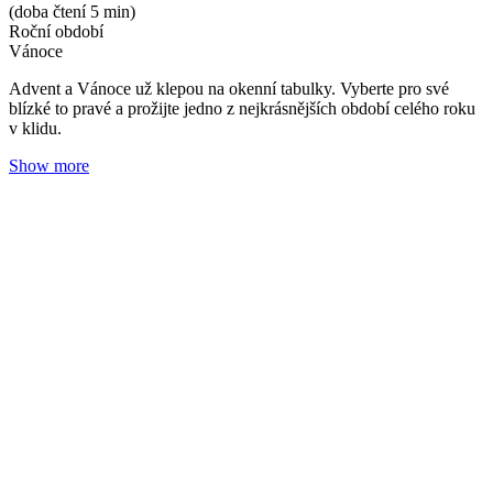
Hřebíček: Hřejivé teplo pro vaše tělo i duši
Adéla Zrubecká
03. 10. 2024
(doba čtení 6 min)
Roční období
Oleje
Nachlazení
Prozkoumejte éterické oleje v našem kalendáři. Hřejivá vůně
hřebíčku vám pomůže během podzimu posílit nervy i ulevit od
bolesti.