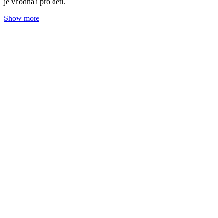
Borovice: Posila pro podzimní dny
Adéla Zrubecká
31. 10. 2024
(doba čtení 4 min)
Roční období
Oleje
Prozkoumejte éterické oleje v našem kalendáři. Tentokrát na téma
borovice a její posilující účinky proti virům a zánětům.
Show more