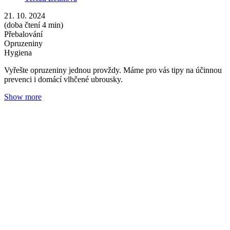
Jak a čím obohatit stravu a pitný režim dětí?
Tereza Zedková
08. 10. 2024
(doba čtení 5 min)
Bylinky
Imunita
Příkrmy, šťávy, čaje a tuky hrají důležitou součást výživy miminek.
V našem sortimentu proto máme i několik lahodných a zdravých
produktů do dětského jídelníčku.