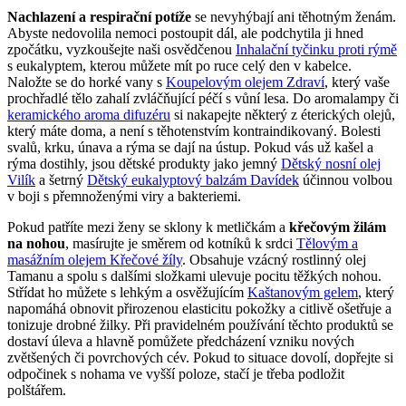
Nachlazení a respirační potíže
se nevyhýbají ani těhotným ženám.
Abyste nedovolila nemoci postoupit dál, ale podchytila ji hned
zpočátku, vyzkoušejte naši osvědčenou
Inhalační tyčinku proti rýmě
s eukalyptem, kterou můžete mít po ruce celý den v kabelce.
Naložte se do horké vany s
Koupelovým olejem Zdraví
, který vaše
prochřadlé tělo zahalí zvláčňující péčí s vůní lesa. Do aromalampy či
keramického aroma difuzéru
si nakapejte některý z éterických olejů,
který máte doma, a není s těhotenstvím kontraindikovaný. Bolesti
svalů, krku, únava a rýma se dají na ústup. Pokud vás už kašel a
rýma dostihly, jsou dětské produkty jako jemný
Dětský nosní olej
Vilík
a šetrný
Dětský eukalyptový balzám Davídek
účinnou volbou
v boji s přemnoženými viry a bakteriemi.
Pokud patříte mezi ženy se sklony k metličkám a
křečovým žilám
na nohou
, masírujte je směrem od kotníků k srdci
Tělovým a
masážním olejem Křečové žíly
. Obsahuje vzácný rostlinný olej
Tamanu a spolu s dalšími složkami ulevuje pocitu těžkých nohou.
Střídat ho můžete s lehkým a osvěžujícím
Kaštanovým gelem
, který
napomáhá obnovit přirozenou elasticitu pokožky a citlivě ošetřuje a
tonizuje drobné žilky. Při pravidelném používání těchto produktů se
dostaví úleva a hlavně pomůžete předcházení vzniku nových
zvětšených či povrchových cév. Pokud to situace dovolí, dopřejte si
odpočinek s nohama ve vyšší poloze, stačí je třeba podložit
polštářem.