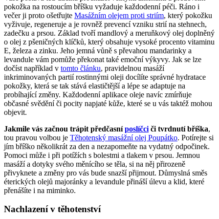
pokožka na rostoucím bříšku vyžaduje každodenní péči. Ráno i
večer ji proto ošetřujte
Masážním olejem proti striím
, který pokožku
vyživuje, regeneruje a je rovněž prevencí vzniku strií na stehnech,
zadečku a prsou. Základ tvoří mandlový a meruňkový olej doplněný
o olej z pšeničných klíčků, který obsahuje vysoké procento vitaminu
E, železa a zinku. Jeho jemná vůně s převahou mandarinky a
levandule vám pomůže překonat také emoční výkyvy. Jak se lze
dočíst například v
tomto článku
, pravidelnou masáží
inkriminovaných partií rostinnými oleji docílíte správné hydratace
pokožky, která se tak stává elastičtější a lépe se adaptuje na
probíhající změny. Každodenní aplikace oleje navíc zmírňuje
občasné svědění či pocity napjaté kůže, které se u vás taktéž mohou
objevit.
Jakmile vás začnou trápit
předčasní
poslíčci
či tvrdnutí bříška
,
tou pravou volbou je
Těhotenský masážní olej Poupátko
. Potírejte si
jím bříško několikrát za den a nezapomeňte na vydatný odpočinek.
Pomoci může i při potížích s bolestmi a tlakem v prsou. Jemnou
masáží a dotyky svého měnícího se těla, si na něj přirozeně
přivyknete a změny pro vás bude snazší přijmout. Důmyslná směs
éterických olejů majoránky a levandule přináší úlevu a klid, které
přenášíte i na miminko.
Nachlazení v těhotenství