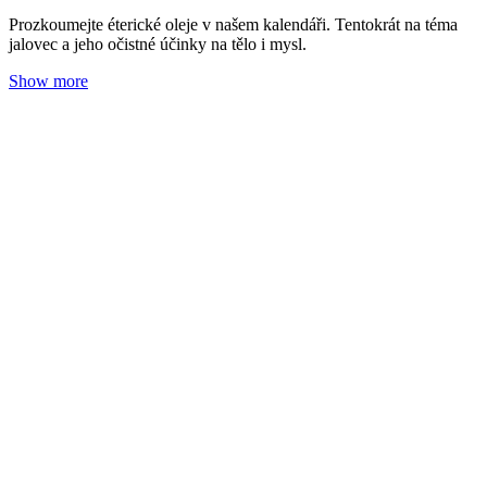
Prozkoumejte éterické oleje v našem kalendáři. Tentokrát na téma
jalovec a jeho očistné účinky na tělo i mysl.
Show more
Zázvor: Oheň pro váš tělesný krb
Adéla Zrubecká
01. 01. 2025
(doba čtení 4 min)
Roční období
Oleje
Prozkoumejte éterické oleje v našem kalendáři. Esenciální olej ze
zázvoru se ihned stane vaším partnerem na prohřátí těla a posílení
mysli.
Show more