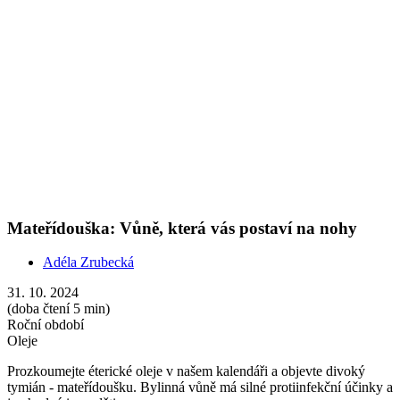
Oleje
Prozkoumejte éterické oleje v našem kalendáři a objevte divoký
tymián - mateřídoušku. Bylinná vůně má silné protiinfekční účinky a
je vhodná i pro děti.
Show more