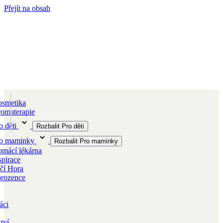
Přejít na obsah
smetika
omaterapie
o děti
Rozbalit Pro děti
ro maminky
Rozbalit Pro maminky
mácí lékárna
spirace
čí Hora
orozence
áci
tví