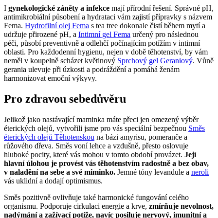
I
gynekologické záněty a infekce
mají přírodní řešení. Správné pH,
antimikrobiální působení a hydrataci vám zajistí přípravky s názvem
Fema.
Hydrofilní olej Fema
s tea tree dokonale čistí během mytí a
udržuje přirozené pH, a
Intimní gel Fema
určený pro následnou
péči, působí preventivně a odlehčí počínajícím potížím v intimní
oblasti. Pro každodenní hygienu, nejen v době těhotenství, by vám
neměl v koupelně scházet květinový
Sprchový gel Geraniový
. Vůně
gerania ulevuje při úzkosti a podráždění a pomáhá ženám
harmonizovat emoční výkyvy.
Pro zdravou sebedůvěru
Jelikož jako nastávající maminka máte přeci jen omezený výběr
éterických olejů, vytvořili jsme pro vás speciální bezpečnou
Směs
éterických olejů Těhotenskou
na bázi amyrisu, pomeranče a
růžového dřeva. Směs voní lehce a vzdušně, přesto oslovuje
hluboké pocity, které vás mohou v tomto období provázet.
Její
hlavní úlohou je provést vás těhotenstvím radostně a bez obav,
v naladění na sebe a své miminko.
Jemné tóny levandule a
neroli
vás uklidní a dodají optimismus.
Směs pozitivně ovlivňuje také harmonické fungování celého
organismu. Podporuje cirkulaci energie a krve,
zmírňuje nevolnost,
nadýmání a zažívací potíže, navíc posiluje nervový, imunitní a