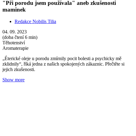
Porodní asistentky o aromaterapii: Jedinečný
okamžik se svou vůní
Redakce Nobilis Tilia
30. 11. 2022
(doba čtení 8 min)