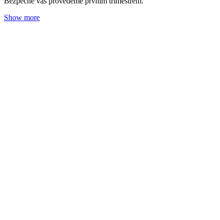
"Při porodu jsem používala" aneb zkušenosti
maminek
Redakce Nobilis Tilia
04. 09. 2023
(doba čtení 6 min)
Těhotenství
Aromaterapie
„Éterické oleje u porodu zmírnily pocit bolesti a psychicky mě
zklidnily“, říká jedna z našich spokojených zákaznic. Přečtěte si
jejich zkušenosti.
Show more