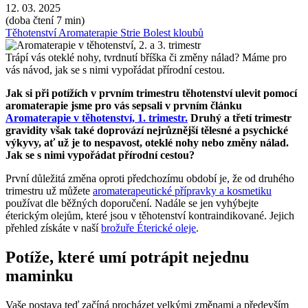
12. 03. 2025
(doba čtení 7 min)
Těhotenství
Aromaterapie
Strie
Bolest kloubů
Trápí vás oteklé nohy, tvrdnutí bříška či změny nálad? Máme pro
vás návod, jak se s nimi vypořádat přírodní cestou.
Jak si při potížích v prvním trimestru těhotenství ulevit pomocí
aromaterapie jsme pro vás sepsali v prvním článku
Aromaterapie v těhotenství, 1. trimestr.
Druhý a třetí trimestr
gravidity však také doprovází nejrůznější tělesné a psychické
výkyvy, ať už je to nespavost, oteklé nohy nebo změny nálad.
Jak se s nimi vypořádat přírodní cestou?
První důležitá změna oproti předchozímu období je, že od druhého
trimestru už můžete
aromaterapeutické přípravky a kosmetiku
používat dle běžných doporučení. Nadále se jen vyhýbejte
éterickým olejům, které jsou v těhotenství kontraindikované. Jejich
přehled získáte v naší
brožuře Éterické oleje
.
Potíže, které umí potrápit nejednu
maminku
Vaše postava teď začíná procházet velkými změnami a především