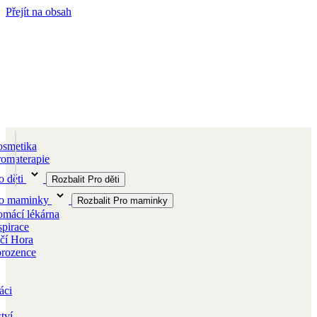
Přejít na obsah
smetika
omaterapie
o děti
Rozbalit Pro děti
ro maminky
Rozbalit Pro maminky
mácí lékárna
spirace
čí Hora
orozence
áci
tví