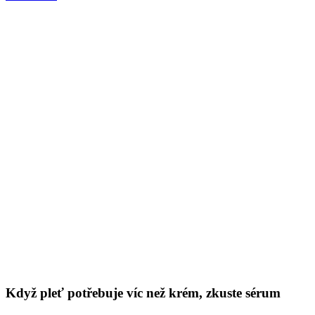
Když pleť potřebuje víc než krém, zkuste sérum
Redakce Nobilis Tilia
22. 05. 2025
(doba čtení 3 min)
Pleť
Vrásky
Citlivá pokožka
Někdy zkrátka nestačí jen nanést krém a jít. Když ráno v zrcadle
vidíte, že je pleť unavená, napjatá, bez jiskry, chce to něco víc.
Články s podobnými tématy
Show more
Školní vysvědčení a stres: Co pomáhá teenagerům