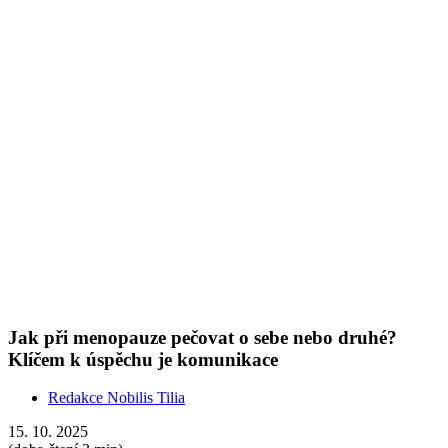
Redakce Nobilis Tilia
15. 10. 2025
(doba čtení 3 min)
Aromaterapie
Menopauza je pro většinu žen velký zážitek. Není divu, že se o něj
potřebují s někým podělit. Jenomže v Česku se o ní bavíme buď s
předsudky, nebo vůbec. I proto stanovila Mezinárodní společnost
pro menopauzu 18. říjen Světovým dnem menopauzy.
Show more