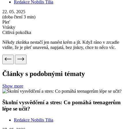
lépe se učit?
Redakce Nobilis Tilia
27. 05. 2026
(doba čtení 4 min)
Vůně
Aromaterapie
Kdo je na konci školního roku víc nervózní – děti, nebo jejich
rodiče? Přerostlo to u vás doma v začarovaný kruh, ve kterém se
stresujete navzájem? Poradíme vám, jak zmírnit stres a podpořit
schopnost učení.
Show more