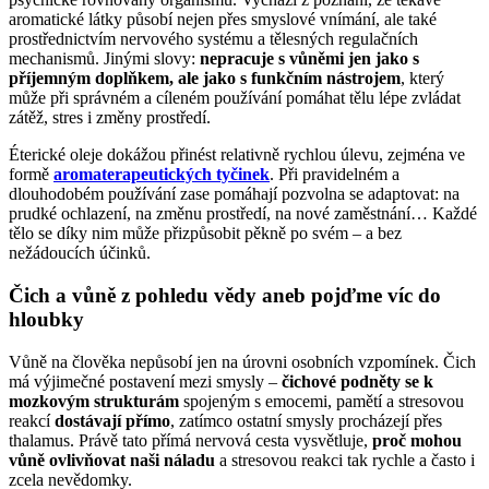
aromatické látky působí nejen přes smyslové vnímání, ale také
prostřednictvím nervového systému a tělesných regulačních
mechanismů. Jinými slovy:
nepracuje s vůněmi jen jako s
příjemným doplňkem, ale jako s funkčním nástrojem
, který
může při správném a cíleném používání pomáhat tělu lépe zvládat
zátěž, stres i změny prostředí.
Éterické oleje dokážou přinést relativně rychlou úlevu, zejména ve
formě
aromaterapeutických tyčinek
. Při pravidelném a
dlouhodobém používání zase pomáhají pozvolna se adaptovat: na
prudké ochlazení, na změnu prostředí, na nové zaměstnání… Každé
tělo se díky nim může přizpůsobit pěkně po svém – a bez
nežádoucích účinků.
Čich a vůně z pohledu vědy aneb pojďme víc do
hloubky
Vůně na člověka nepůsobí jen na úrovni osobních vzpomínek. Čich
má výjimečné postavení mezi smysly –
čichové podněty se k
mozkovým strukturám
spojeným s emocemi, pamětí a stresovou
reakcí
dostávají přímo
, zatímco ostatní smysly procházejí přes
thalamus. Právě tato přímá nervová cesta vysvětluje,
proč mohou
vůně ovlivňovat naši náladu
a stresovou reakci tak rychle a často i
zcela nevědomky.