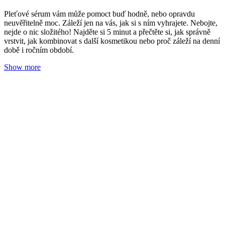
Pleťové sérum vám může pomoct buď hodně, nebo opravdu
neuvěřitelně moc. Záleží jen na vás, jak si s ním vyhrajete. Nebojte,
nejde o nic složitého! Najděte si 5 minut a přečtěte si, jak správně
vrstvit, jak kombinovat s další kosmetikou nebo proč záleží na denní
době i ročním období.
Show more
Bakuchiol vs. retinol: účinky, rozdíly a vhodnost
podle typu pleti
Redakce Nobilis Tilia
26. 01. 2026
(doba čtení 4 min)
Pleť
Hledáte způsob, jak zjemnit vrásky, omezit akné a rozjasnit pleť?
Můžete zvolit buď syntetickou, nebo přírodní cestu. V kosmetice se
zlepšením vzhledu pleti běžně pomáhají aktivní látky retinol a
bakuchiol. Působí velmi podobně, a přesto je mezi nimi rozdíl, který
by vás měl zajímat – bez ohledu na věk. Přečtěte si, co o nich říkají
vědecké studie a jak si mezi nimi vybrat.