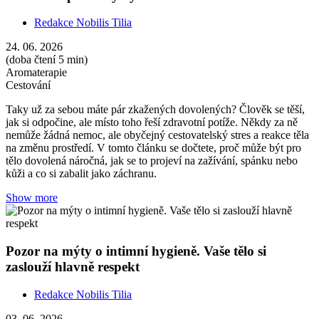
Redakce Nobilis Tilia
24. 06. 2026
(doba čtení 5 min)
Aromaterapie
Cestování
Taky už za sebou máte pár zkažených dovolených? Člověk se těší,
jak si odpočine, ale místo toho řeší zdravotní potíže. Někdy za ně
nemůže žádná nemoc, ale obyčejný cestovatelský stres a reakce těla
na změnu prostředí. V tomto článku se dočtete, proč může být pro
tělo dovolená náročná, jak se to projeví na zažívání, spánku nebo
kůži a co si zabalit jako záchranu.
Show more
Pozor na mýty o intimní hygieně. Vaše tělo si
zaslouží hlavně respekt
Redakce Nobilis Tilia
03. 06. 2026