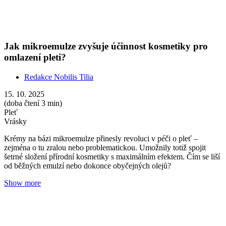
Jak při menopauze pečovat o sebe nebo druhé?
Klíčem k úspěchu je komunikace