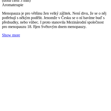
Jak zvýšit účinnost hydratačních přípravků na pleť
a vlasy?
Redakce Nobilis Tilia
04. 08. 2025
(doba čtení 3 min)
Pleť
Pokožka
Tělo
Vlasy
Slunce vám pomáhá cítit se skvěle a vypadat krásně. Pojďte mu
naproti! Při používání hydratační kosmetiky se vaše kůže ani vlasy