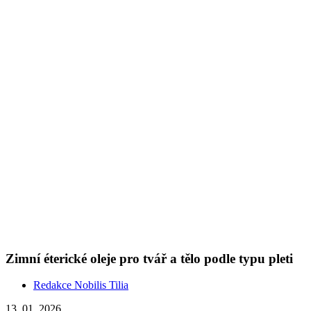
Zimní éterické oleje pro tvář a tělo podle typu pleti
Redakce Nobilis Tilia
13. 01. 2026
(doba čtení 6 min)
Pleť
Aromaterapie
Chladné počasí, suchý vzduch a časté přechody mezi venkovním a
vytápěným prostředím představují pro pokožku výraznou zátěž.
Kožní bariéra je oslabená, pleť se snadněji vysušuje, reaguje
podrážděním, lišejem, praskáním nebo ztrátou pružnosti. Jak si
pomoct? Pro každého funguje něco jiného – a v tomto článku
najdete kosmetický mix právě pro váš typ pleti.
Show more