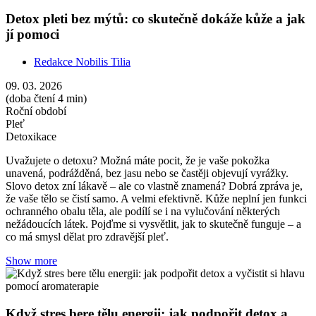
Detox pleti bez mýtů: co skutečně dokáže kůže a jak
jí pomoci
Redakce Nobilis Tilia
09. 03. 2026
(doba čtení 4 min)
Roční období
Pleť
Detoxikace
Uvažujete o detoxu? Možná máte pocit, že je vaše pokožka
unavená, podrážděná, bez jasu nebo se častěji objevují vyrážky.
Slovo detox zní lákavě – ale co vlastně znamená? Dobrá zpráva je,
že vaše tělo se čistí samo. A velmi efektivně. Kůže neplní jen funkci
ochranného obalu těla, ale podílí se i na vylučování některých
nežádoucích látek. Pojďme si vysvětlit, jak to skutečně funguje – a
co má smysl dělat pro zdravější pleť.
Show more
Když stres bere tělu energii: jak podpořit detox a