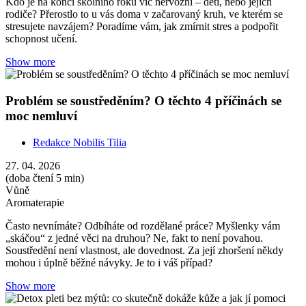
Kdo je na konci školního roku víc nervózní – děti, nebo jejich
rodiče? Přerostlo to u vás doma v začarovaný kruh, ve kterém se
stresujete navzájem? Poradíme vám, jak zmírnit stres a podpořit
schopnost učení.
Show more
Problém se soustředěním? O těchto 4 příčinách se
moc nemluví
Redakce Nobilis Tilia
27. 04. 2026
(doba čtení 5 min)
Vůně
Aromaterapie
Často nevnímáte? Odbíháte od rozdělané práce? Myšlenky vám
„skáčou“ z jedné věci na druhou? Ne, fakt to není povahou.
Soustředění není vlastnost, ale dovednost. Za její zhoršení někdy
mohou i úplně běžné návyky. Je to i váš případ?
Show more