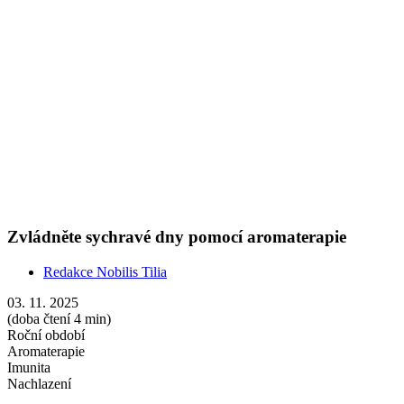
Roční období
Aromaterapie
Imunita
Nachlazení
Konec podzimu bývá náročný: venku je chladno, uvnitř suchý
vzduch z topení, hlava plná povinností a permanentně na nás něco
leze. Než sáhnete po doplňcích z lékárny, zkuste začít jemně a
přírodně. Aroma difuzér a pár kapek správné směsi umí osvěžit
vzduch, ulevit dýchání i zklidnit tempo večera.
Show more