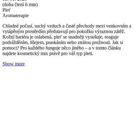
Které éterické oleje používat v zimě? Víme, jak si
můžete zlepšit náladu
Redakce Nobilis Tilia
13. 01. 2026
(doba čtení 3 min)
Roční období
Vůně
Aromaterapie