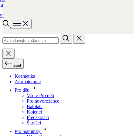
du
lí
Zpět
Kosmetika
Aromaterapie
Pro děti
Vše v Pro děti
Pro novorozence
Batolata
Kojenci
Předškoláci
Školáci
Pro maminky