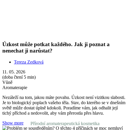
světě může dostat úplně kdokoli. Poradíme vám, jak odhalit její
tichý příchod a nedovolit, aby vám přerostla přes hlavu.
Show more
Problém se soustředěním? O těchto 4 příčinách se
moc nemluví
Redakce Nobilis Tilia
27. 04. 2026
(doba čtení 5 min)
Vůně
Aromaterapie
Často nevnímáte? Odbíháte od rozdělané práce? Myšlenky vám
„skáčou“ z jedné věci na druhou? Ne, fakt to není povahou.
Soustředění není vlastnost, ale dovednost. Za její zhoršení někdy
mohou i úplně běžné návyky. Je to i váš případ?
Show more
Přírodní aromaterapeutická kosmetika