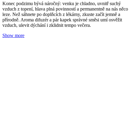
Jak mikroemulze zvyšuje účinnost kosmetiky pro
omlazení pleti?
Redakce Nobilis Tilia
15. 10. 2025
(doba čtení 3 min)
Pleť
Vrásky
Krémy na bázi mikroemulze přinesly revoluci v péči o pleť –
zejména o tu zralou nebo problematickou. Umožnily totiž spojit
šetrné složení přírodní kosmetiky s maximálním efektem. Čím se liší
od běžných emulzí nebo dokonce obyčejných olejů?
Show more