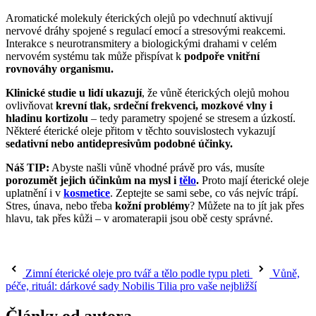
Aromatické molekuly éterických olejů po vdechnutí aktivují
nervové dráhy spojené s regulací emocí a stresovými reakcemi.
Interakce s neurotransmitery a biologickými drahami v celém
nervovém systému tak může přispívat k
podpoře vnitřní
rovnováhy organismu.
Klinické studie u lidí ukazují
, že vůně éterických olejů mohou
ovlivňovat
krevní tlak, srdeční frekvenci, mozkové vlny i
hladinu kortizolu
– tedy parametry spojené se stresem a úzkostí.
Některé éterické oleje přitom v těchto souvislostech vykazují
s
edativní nebo antidepresivům podobné účinky.
Náš TIP:
Abyste našli vůně vhodné právě pro vás, musíte
porozumět jejich účinkům na mysl i
tělo
.
Proto mají éterické oleje
uplatnění i v
kosmetice
. Zeptejte se sami sebe, co vás nejvíc trápí.
Stres, únava, nebo třeba
kožní problémy
? Můžete na to jít jak přes
hlavu, tak přes kůži – v aromaterapii jsou obě cesty správné.
Zimní éterické oleje pro tvář a tělo podle typu pleti
Vůně,
péče, rituál: dárkové sady Nobilis Tilia pro vaše nejbližší
Články od autora