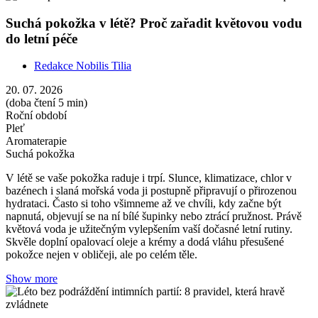
Suchá pokožka v létě? Proč zařadit květovou vodu
do letní péče
Redakce Nobilis Tilia
20. 07. 2026
(doba čtení 5 min)
Roční období
Pleť
Aromaterapie
Suchá pokožka
V létě se vaše pokožka raduje i trpí. Slunce, klimatizace, chlor v
bazénech i slaná mořská voda ji postupně připravují o přirozenou
hydrataci. Často si toho všimneme až ve chvíli, kdy začne být
napnutá, objevují se na ní bílé šupinky nebo ztrácí pružnost. Právě
květová voda je užitečným vylepšením vaší dočasné letní rutiny.
Skvěle doplní opalovací oleje a krémy a dodá vláhu přesušené
pokožce nejen v obličeji, ale po celém těle.
Show more