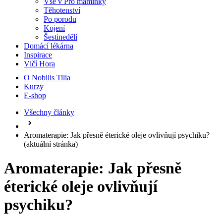
Vše v Pro maminky
Těhotenství
Po porodu
Kojení
Šestinedělí
Domácí lékárna
Inspirace
Vlčí Hora
O Nobilis Tilia
Kurzy
E-shop
Všechny články
Aromaterapie: Jak přesně éterické oleje ovlivňují psychiku?
(aktuální stránka)
Aromaterapie: Jak přesně
éterické oleje ovlivňují
psychiku?