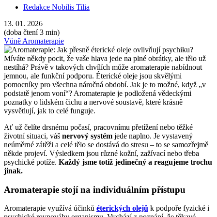
Redakce Nobilis Tilia
13. 01. 2026
(doba čtení 3 min)
Vůně
Aromaterapie
Míváte někdy pocit, že vaše hlava jede na plné obrátky, ale tělo už
nestíhá? Právě v takových chvílích může aromaterapie nabídnout
jemnou, ale funkční podporu. Éterické oleje jsou skvělými
pomocníky pro všechna náročná období. Jak je to možné, když „v
podstatě jenom voní“? Aromaterapie je podložená vědeckými
poznatky o lidském čichu a nervové soustavě, které krásně
vysvětlují, jak to celé funguje.
Ať už čelíte drsnému počasí, pracovnímu přetížení nebo těžké
životní situaci, váš
nervový systém
jede naplno. Je vystavený
neúměrné zátěži a celé tělo se dostává do stresu – to se samozřejmě
někde projeví. Výsledkem jsou různé kožní, zažívací nebo třeba
psychické potíže.
Každý jsme totiž jedinečný a reagujeme trochu
jinak.
Aromaterapie stojí na individuálním přístupu
Aromaterapie využívá účinků
éterických olejů
k podpoře fyzické i
psychické rovnováhy organismu. Vychází z poznání, že těkavé