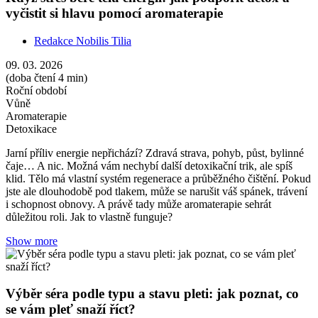
vyčistit si hlavu pomocí aromaterapie
Redakce Nobilis Tilia
09. 03. 2026
(doba čtení 4 min)
Roční období
Vůně
Aromaterapie
Detoxikace
Jarní příliv energie nepřichází? Zdravá strava, pohyb, půst, bylinné
čaje… A nic. Možná vám nechybí další detoxikační trik, ale spíš
klid. Tělo má vlastní systém regenerace a průběžného čištění. Pokud
jste ale dlouhodobě pod tlakem, může se narušit váš spánek, trávení
i schopnost obnovy. A právě tady může aromaterapie sehrát
důležitou roli. Jak to vlastně funguje?
Show more
Výběr séra podle typu a stavu pleti: jak poznat, co
se vám pleť snaží říct?