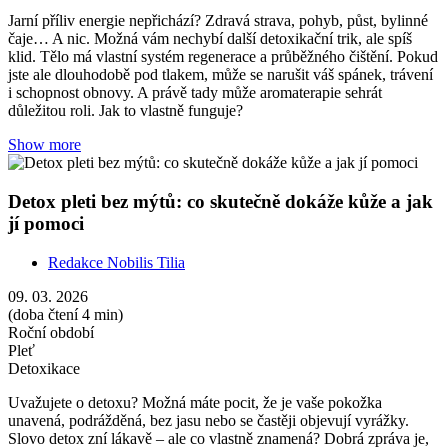
Jarní příliv energie nepřichází? Zdravá strava, pohyb, půst, bylinné
čaje… A nic. Možná vám nechybí další detoxikační trik, ale spíš
klid. Tělo má vlastní systém regenerace a průběžného čištění. Pokud
jste ale dlouhodobě pod tlakem, může se narušit váš spánek, trávení
i schopnost obnovy. A právě tady může aromaterapie sehrát
důležitou roli. Jak to vlastně funguje?
Show more
Detox pleti bez mýtů: co skutečně dokáže kůže a jak
jí pomoci
Redakce Nobilis Tilia
09. 03. 2026
(doba čtení 4 min)
Roční období
Pleť
Detoxikace
Uvažujete o detoxu? Možná máte pocit, že je vaše pokožka
unavená, podrážděná, bez jasu nebo se častěji objevují vyrážky.
Slovo detox zní lákavě – ale co vlastně znamená? Dobrá zpráva je,