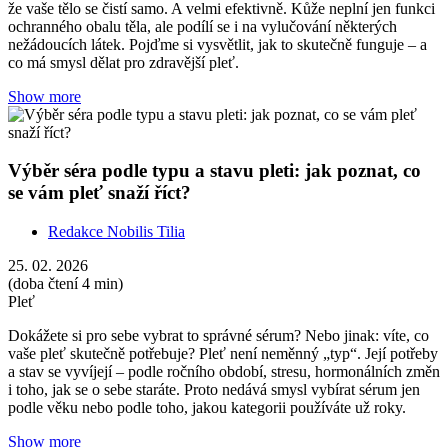
že vaše tělo se čistí samo. A velmi efektivně. Kůže neplní jen funkci
ochranného obalu těla, ale podílí se i na vylučování některých
nežádoucích látek. Pojďme si vysvětlit, jak to skutečně funguje – a
co má smysl dělat pro zdravější pleť.
Show more
Výběr séra podle typu a stavu pleti: jak poznat, co
se vám pleť snaží říct?
Redakce Nobilis Tilia
25. 02. 2026
(doba čtení 4 min)
Pleť
Dokážete si pro sebe vybrat to správné sérum? Nebo jinak: víte, co
vaše pleť skutečně potřebuje? Pleť není neměnný „typ“. Její potřeby
a stav se vyvíjejí – podle ročního období, stresu, hormonálních změn
i toho, jak se o sebe staráte. Proto nedává smysl vybírat sérum jen
podle věku nebo podle toho, jakou kategorii používáte už roky.
Show more