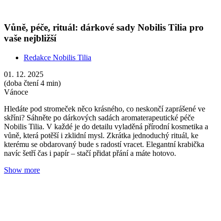
Zvládněte sychravé dny pomocí aromaterapie
Redakce Nobilis Tilia