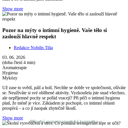
prospívá – a co jí naopak zbytečně škodí.
Show more
Školní vysvědčení a stres: Co pomáhá teenagerům
lépe se učit?
Redakce Nobilis Tilia
27. 05. 2026
(doba čtení 4 min)
Vůně
Aromaterapie
Kdo je na konci školního roku víc nervózní – děti, nebo jejich
rodiče? Přerostlo to u vás doma v začarovaný kruh, ve kterém se
stresujete navzájem? Poradíme vám, jak zmírnit stres a podpořit
schopnost učení.
Show more
Přírodní aromaterapeutická kosmetika