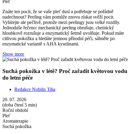
Pleť
Znáte ten pocit, že se vaše pleť dusí a potřebuje se pořádně
nadechnout? Peeling vám pomůže znovu získat svěží pocit.
Vybírejte ale pečlivě, protože mezi peelingy jsou velké rozdíly.
Jednoduše řečeno: mechanický peeling obrušuje, chemický
hloubkově rozrušuje a enzymatický šetrně uvolňuje. Pokud máte
citlivou pokožku a hledáte jemnou přírodní péči, sáhněte po
enzymatické variantě s AHA kyselinami.
Show more
Suchá pokožka v létě? Proč zařadit květovou vodu
do letní péče
Redakce Nobilis Tilia
20. 07. 2026
(doba čtení 5 min)
Roční období
Pleť
Aromaterapie
Suchá pokožka