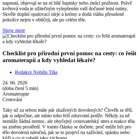
jak si odpočine, ale místo toho řeší zdravotní potíže. Někdy za ně
nemůže žádná nemoc, ale obyčejný cestovatelský stres a reakce těla
na změnu prostředí. V tomto článku se dočtete, proč může být pro
tělo dovolená náročná, jak se to projeví na zažívání, spánku nebo
kůži a co si zabalit jako záchranu.
Show more
Pozor na mýty o intimní hygieně. Vaše tělo si
zaslouží hlavně respekt
Redakce Nobilis Tilia
03. 06. 2026
(doba čtení 4 min)
Aromaterapie
Hygiena
Mykózy
Už zase to svědí, pálí a bolí. Necítíte se dobře ve společnosti, ošíváte
se. Neužíváte si své oblíbené aktivity. Vyzkoušela jste snad všechno,
ale nepříjemné pocity se pořád vracejí? Při péči o intimní hygienu
platí, že méně je více. Základem je pochopit, co intimní oblasti