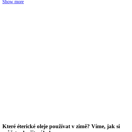
Které éterické oleje používat v zimě? Víme, jak si
můžete zlepšit náladu
Redakce Nobilis Tilia
13. 01. 2026
(doba čtení 3 min)
Roční období
Vůně
Aromaterapie
Padá na vás v zimě únava, cítíte vnitřní napětí nebo dokonce
smutek? Není divu. Vaše tělo i mysl potřebují zpomalit a přejít na
zimní rytmus. Naštěstí víme, jaké éterické oleje vám zimní období
výrazně zpříjemní.
Show more