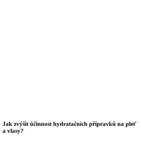
Jak zvýšit účinnost hydratačních přípravků na pleť
a vlasy?
Redakce Nobilis Tilia
04. 08. 2025
(doba čtení 3 min)
Pleť
Pokožka
Tělo
Vlasy
Slunce vám pomáhá cítit se skvěle a vypadat krásně. Pojďte mu
naproti! Při používání hydratační kosmetiky se vaše kůže ani vlasy
vlivem záření nevysuší. Chce to jen dodržovat ten správný postup.
Díky pár babským radám vám svěží plážový vzhled a dobrá nálada
vydrží celé měsíce.
Show more