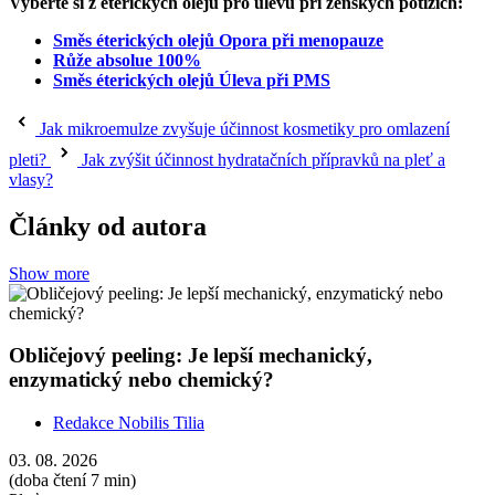
Vyberte si z éterických olejů pro úlevu při ženských potížích:
Směs éterických olejů Opora při menopauze
Růže absolue 100%
Směs éterických olejů Úleva při PMS
Jak mikroemulze zvyšuje účinnost kosmetiky pro omlazení
pleti?
Jak zvýšit účinnost hydratačních přípravků na pleť a
vlasy?
Články od autora
Show more
Obličejový peeling: Je lepší mechanický,
enzymatický nebo chemický?
Redakce Nobilis Tilia
03. 08. 2026
(doba čtení 7 min)