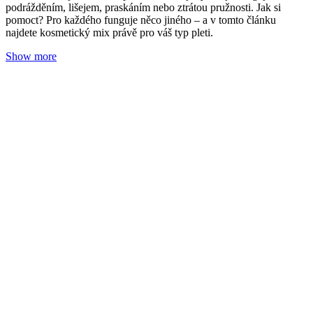
Vůně, péče, rituál: dárkové sady Nobilis Tilia pro
vaše nejbližší
Redakce Nobilis Tilia
01. 12. 2025
(doba čtení 4 min)
Vánoce
Hledáte pod stromeček něco krásného, co neskončí zaprášené ve
skříni? Sáhněte po dárkových sadách aromaterapeutické péče
Nobilis Tilia. V každé je do detailu vyladěná přírodní kosmetika a
vůně, která potěší i zklidní mysl. Zkrátka jednoduchý rituál, ke
kterému se obdarovaný bude s radostí vracet. Elegantní krabička
navíc šetří čas i papír – stačí přidat přání a máte hotovo.
Show more