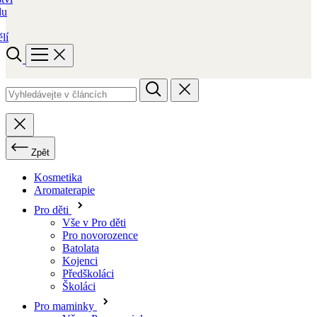
du
lí
Zpět
Kosmetika
Aromaterapie
Pro děti
Vše v Pro děti
Pro novorozence
Batolata
Kojenci
Předškoláci
Školáci
Pro maminky