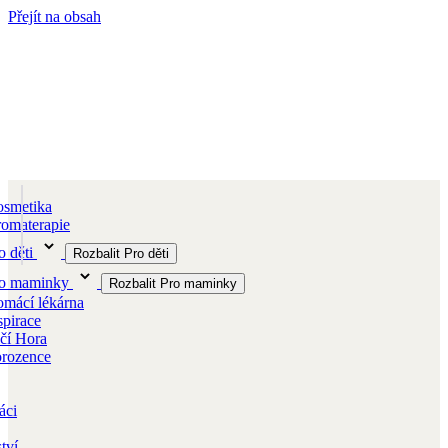
Přejít na obsah
smetika
omaterapie
o děti
Rozbalit Pro děti
ro maminky
Rozbalit Pro maminky
mácí lékárna
spirace
čí Hora
orozence
áci
tví