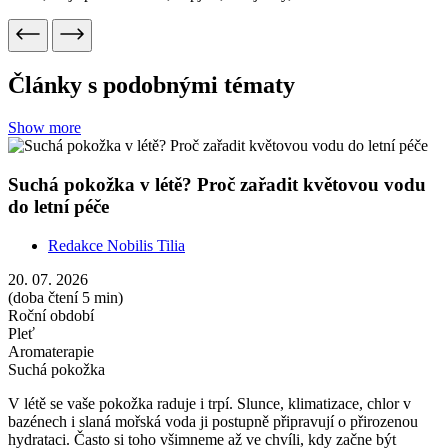
Suchá pokožka
V létě se vaše pokožka raduje i trpí. Slunce, klimatizace, chlor v
bazénech i slaná mořská voda ji postupně připravují o přirozenou
hydrataci. Často si toho všimneme až ve chvíli, kdy začne být
napnutá, objevují se na ní bílé šupinky nebo ztrácí pružnost. Právě
květová voda je užitečným vylepšením vaší dočasné letní rutiny.
Skvěle doplní opalovací oleje a krémy a dodá vláhu přesušené
pokožce nejen v obličeji, ale po celém těle.
Show more
Checklist pro přírodní první pomoc na cesty: co řešit
aromaterapií a kdy vyhledat lékaře?
Redakce Nobilis Tilia
24. 06. 2026
(doba čtení 5 min)
Aromaterapie
Cestování
Taky už za sebou máte pár zkažených dovolených? Člověk se těší,