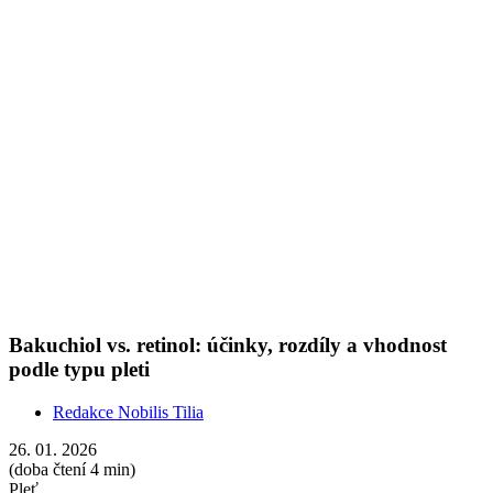
Redakce Nobilis Tilia
26. 01. 2026
(doba čtení 4 min)
Pleť
Hledáte způsob, jak zjemnit vrásky, omezit akné a rozjasnit pleť?
Můžete zvolit buď syntetickou, nebo přírodní cestu. V kosmetice se
zlepšením vzhledu pleti běžně pomáhají aktivní látky retinol a
bakuchiol. Působí velmi podobně, a přesto je mezi nimi rozdíl, který
by vás měl zajímat – bez ohledu na věk. Přečtěte si, co o nich říkají
vědecké studie a jak si mezi nimi vybrat.
Show more