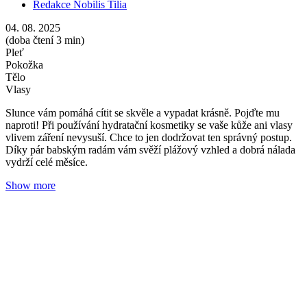
Když pleť potřebuje víc než krém, zkuste sérum
Redakce Nobilis Tilia
22. 05. 2025
(doba čtení 3 min)
Pleť