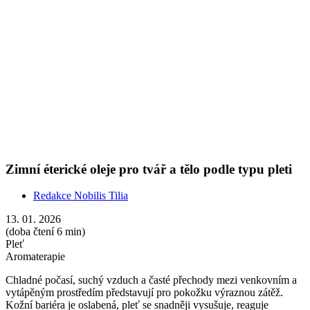
Aromaterapie
Chladné počasí, suchý vzduch a časté přechody mezi venkovním a
vytápěným prostředím představují pro pokožku výraznou zátěž.
Kožní bariéra je oslabená, pleť se snadněji vysušuje, reaguje
podrážděním, lišejem, praskáním nebo ztrátou pružnosti. Jak si
pomoct? Pro každého funguje něco jiného – a v tomto článku
najdete kosmetický mix právě pro váš typ pleti.
Show more