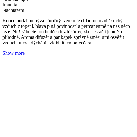
Jak mikroemulze zvyšuje účinnost kosmetiky pro
omlazení pleti?
Redakce Nobilis Tilia
15. 10. 2025
(doba čtení 3 min)
Pleť
Vrásky
Krémy na bázi mikroemulze přinesly revoluci v péči o pleť –
zejména o tu zralou nebo problematickou. Umožnily totiž spojit