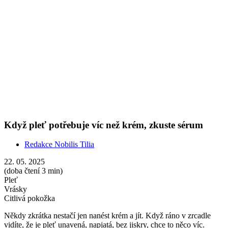
Vrásky
Citlivá pokožka
Někdy zkrátka nestačí jen nanést krém a jít. Když ráno v zrcadle
vidíte, že je pleť unavená, napjatá, bez jiskry, chce to něco víc.
Články s podobnými tématy
Show more
Suchá pokožka v létě? Proč zařadit květovou vodu
do letní péče
Redakce Nobilis Tilia
20. 07. 2026
(doba čtení 5 min)
Roční období
Pleť
Aromaterapie