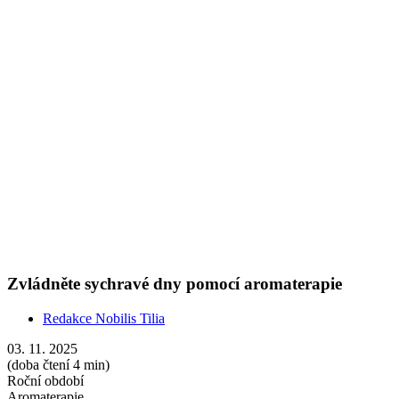
03. 11. 2025
(doba čtení 4 min)
Roční období
Aromaterapie
Imunita
Nachlazení
Konec podzimu bývá náročný: venku je chladno, uvnitř suchý
vzduch z topení, hlava plná povinností a permanentně na nás něco
leze. Než sáhnete po doplňcích z lékárny, zkuste začít jemně a
přírodně. Aroma difuzér a pár kapek správné směsi umí osvěžit
vzduch, ulevit dýchání i zklidnit tempo večera.
Show more