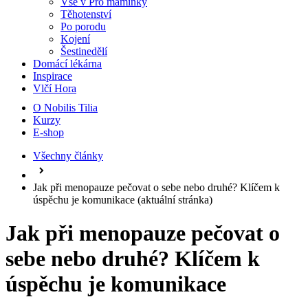
Vše v Pro maminky
Těhotenství
Po porodu
Kojení
Šestinedělí
Domácí lékárna
Inspirace
Vlčí Hora
O Nobilis Tilia
Kurzy
E-shop
Všechny články
Jak při menopauze pečovat o sebe nebo druhé? Klíčem k
úspěchu je komunikace
(aktuální stránka)
Jak při menopauze pečovat o
sebe nebo druhé? Klíčem k
úspěchu je komunikace