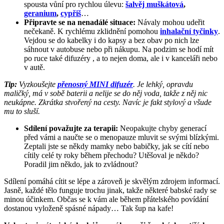
spousta vůní pro rychlou úlevu:
šalvěj muškátová
,
geranium
,
cypřiš
…
Připravte se na nenadálé situace:
Návaly mohou udeřit
nečekaně. K rychlému zklidnění pomohou
inhalační tyčinky
.
Vejdou se do kabelky i do kapsy a bez obav po nich lze
sáhnout v autobuse nebo při nákupu. Na podzim se hodí mít
po ruce také difuzéry , a to nejen doma, ale i v kanceláři nebo
v autě.
Tip:
Vyzkoušejte
přenosný MINI difuzér
. Je lehký, opravdu
maličký, má v sobě baterii a nelije se do něj voda, takže z něj nic
neukápne. Zkrátka stvořený na cesty. Navíc je fakt stylový a všude
mu to sluší.
Sdílení považujte za terapii:
Neopakujte chyby generací
před vámi a naučte se o menopauze mluvit se svými blízkými.
Zeptali jste se někdy mamky nebo babičky, jak se cítí nebo
cítily celé ty roky během přechodu? Utěšoval je někdo?
Poradil jim někdo, jak to zvládnout?
Sdílení pomáhá cítit se lépe a zároveň je skvělým zdrojem informací.
Jasně, každé tělo funguje trochu jinak, takže některé babské rady se
minou účinkem. Občas se k vám ale během přátelského povídání
dostanou vyloženě spásné nápady… Tak šup na kafe!