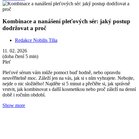
Kombinace a nanášení pleťových sér: jaký postup
dodržovat a proč
Redakce Nobilis Tilia
11. 02. 2026
(doba čtení 5 min)
Pleť
Pleťové sérum vám může pomoct buď hodně, nebo opravdu
neuvěřitelně moc. Záleží jen na vás, jak si s ním vyhrajete. Nebojte,
nejde o nic složitého! Najděte si 5 minut a přečtěte si, jak správně
vrstvit, jak kombinovat s další kosmetikou nebo proč záleží na denní
době i ročním období.
Show more
Bakuchiol vs. retinol: účinky, rozdíly a vhodnost
podle typu pleti