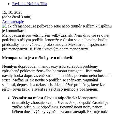
Redakce Nobilis Tilia
15. 10. 2025
(doba čtení 3 min)
Aromaterapie
Menopauza je pro většinu žen velký zážitek. Není divu, že se o něj
potřebují s někým podělit. Jenomže v Česku se o ní bavíme buď s
předsudky, nebo vůbec. I proto stanovila Mezinárodní společnost
pro menopauzu 18. říjen Světovým dnem menopauzy.
Menopauza tu je a mělo by se o ní mluvit!
Nemilým doprovodem menopauzy jsou zdravotní problémy
způsobené poklesem ženského hormonu estrogenu. Jistě znáte
návaly horka doprovázené zarudnutím kůže, pocením nebo bušením
srdce. Možná už ale nevíte o potížích se spánkem, vaginální
suchosti, depresích a úzkostech. Jde o běžné problémy, které lze
řešit – první krok je svěřit se a říct si o
pomoc a pochopení.
Vezměte na milost úlevu a odpočinek:
Menopauza
dramaticky zhoršuje kvalitu života. Jak ji zlepšit? Zásadní je
změna přístupu k odpočinku. Povinně hodit nohy nahoru i
během dne a výčitky vyměnit za aromaterapii. Existuje totiž