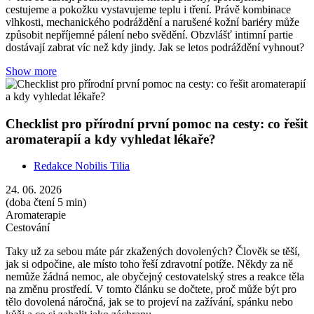
cestujeme a pokožku vystavujeme teplu i tření. Právě kombinace
vlhkosti, mechanického podráždění a narušené kožní bariéry může
způsobit nepříjemné pálení nebo svědění. Obzvlášť intimní partie
dostávají zabrat víc než kdy jindy. Jak se letos podráždění vyhnout?
Show more
Checklist pro přírodní první pomoc na cesty: co řešit
aromaterapií a kdy vyhledat lékaře?
Redakce Nobilis Tilia
24. 06. 2026
(doba čtení 5 min)
Aromaterapie
Cestování
Taky už za sebou máte pár zkažených dovolených? Člověk se těší,
jak si odpočine, ale místo toho řeší zdravotní potíže. Někdy za ně
nemůže žádná nemoc, ale obyčejný cestovatelský stres a reakce těla
na změnu prostředí. V tomto článku se dočtete, proč může být pro
tělo dovolená náročná, jak se to projeví na zažívání, spánku nebo