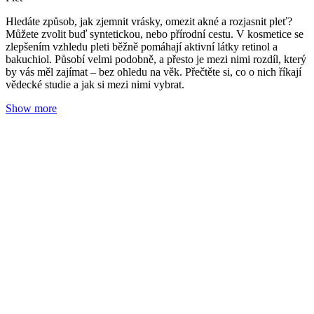
Aromaterapie: Jak přesně éterické oleje ovlivňují
psychiku?
Redakce Nobilis Tilia
13. 01. 2026
(doba čtení 3 min)
Vůně
Aromaterapie
Míváte někdy pocit, že vaše hlava jede na plné obrátky, ale tělo už
nestíhá? Právě v takových chvílích může aromaterapie nabídnout
jemnou, ale funkční podporu. Éterické oleje jsou skvělými
pomocníky pro všechna náročná období. Jak je to možné, když „v