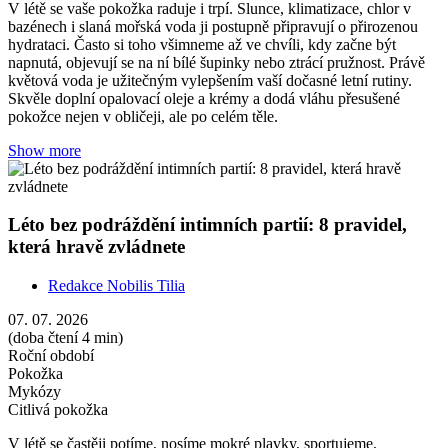
V létě se vaše pokožka raduje i trpí. Slunce, klimatizace, chlor v
bazénech i slaná mořská voda ji postupně připravují o přirozenou
hydrataci. Často si toho všimneme až ve chvíli, kdy začne být
napnutá, objevují se na ní bílé šupinky nebo ztrácí pružnost. Právě
květová voda je užitečným vylepšením vaší dočasné letní rutiny.
Skvěle doplní opalovací oleje a krémy a dodá vláhu přesušené
pokožce nejen v obličeji, ale po celém těle.
Show more
Léto bez podráždění intimních partií: 8 pravidel,
která hravě zvládnete
Redakce Nobilis Tilia
07. 07. 2026
(doba čtení 4 min)
Roční období
Pokožka
Mykózy
Citlivá pokožka
V létě se častěji potíme, nosíme mokré plavky, sportujeme,