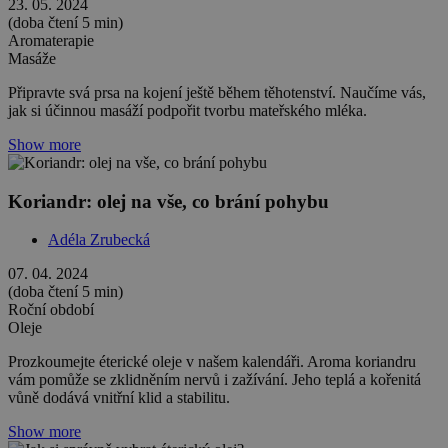
23. 05. 2024
(doba čtení 5 min)
Aromaterapie
Masáže
Připravte svá prsa na kojení ještě během těhotenství. Naučíme vás,
jak si účinnou masáží podpořit tvorbu mateřského mléka.
Show more
Koriandr: olej na vše, co brání pohybu
Adéla Zrubecká
07. 04. 2024
(doba čtení 5 min)
Roční období
Oleje
Prozkoumejte éterické oleje v našem kalendáři. Aroma koriandru
vám pomůže se zklidněním nervů i zažívání. Jeho teplá a kořenitá
vůně dodává vnitřní klid a stabilitu.
Show more