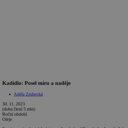
(doba čtení 5 min)
Roční období
Oleje
Prozkoumejte éterické oleje v našem kalendáři a zjistíte, že sváteční
kadidlo nepatří jen do kostela. Éterický olej posiluje nervy a
uvolňuje dýchací cesty.
Show more