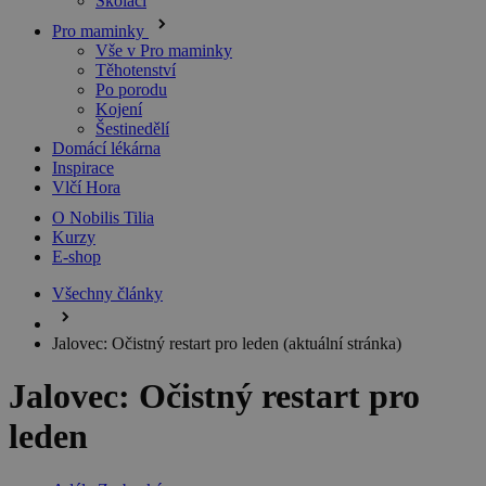
Školáci
Pro maminky
Vše v Pro maminky
Těhotenství
Po porodu
Kojení
Šestinedělí
Domácí lékárna
Inspirace
Vlčí Hora
O Nobilis Tilia
Kurzy
E-shop
Všechny články
Jalovec: Očistný restart pro leden
(aktuální stránka)
Jalovec: Očistný restart pro
leden