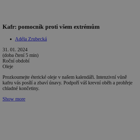
Kadidlo: Posel míru a naděje
Adéla Zrubecká
30. 11. 2023