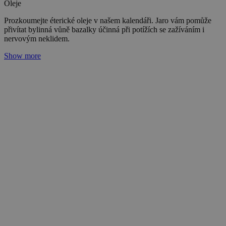
Oleje
Prozkoumejte éterické oleje v našem kalendáři. Jaro vám pomůže
přivítat bylinná vůně bazalky účinná při potížích se zažíváním i
nervovým neklidem.
Show more
Kafr: pomocník proti všem extrémům
Adéla Zrubecká
31. 01. 2024
(doba čtení 5 min)
Roční období
Oleje
Prozkoumejte éterické oleje v našem kalendáři. Intenzivní vůně
kafru vás posílí a zbaví únavy. Podpoří váš krevní oběh a prohřeje
chladné končetiny.
Show more