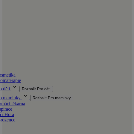
smetika
omaterapie
o děti
Rozbalit Pro děti
ro maminky
Rozbalit Pro maminky
mácí lékárna
spirace
čí Hora
orozence