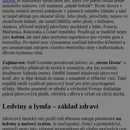
Jalovec
je stálezelený strom nebo keř, který své jméno dostal podle
latinského juniores, což znamená „mladé bobule“. Roste divoce v
mnoha zemích severní polokoule v pásmech mírného klimatu a také
se hojně pěstuje pro okrasné účely. Jeho plody, jalovčinky, nejsou ve
skutečnosti bobule, ale samičí šištičky nebo plody s dužnatou
slupkou, přičemž nejlepší jalovčinky pocházejí z Itálie, Francie,
Maďarska, Rakouska a České republiky. Používají se tradičně nejen
jako
koření
, ale také jako nezbytná ingredience pro výrobu ginu a
borovičky. Po staletí jsou významnou součástí lidového léčitelství a
pro aromaterapii zdrojem cenného éterického oleje s hořkosladkou
dřevito-bylinnou vůní.
Zajímavost:
Staří Germáni považovali jalovec za „
strom života
“ a
jeho větvičky přidávali do hrobů k zesnulým, aby jim pomohly
dosáhnout Valhalla (nebe). Sibiřští šamané inhalovali jalovcový
kouř, aby se lépe dostali do transu a usnadnili si věštecké vize. Také
nepálští mniši využívali jalovcový kouř pro jeho psychogenní
účinky. Mnoho pramenů ze střední a východní Evropy dokladuje
pálení jalovcových plodů, větviček i dřeva k očistě od zlých duchů.
Ledviny a lymfa – základ zdraví
Jalovcový éterický olej posílí vaši tělesnou energii působením
na
ledviny a močový systém
. Je močopudný, čisticí a protiinfekční,
poslouží proto jako výborné terapeutikum při zánětu močových cest,