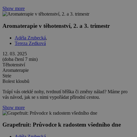
Show more
Aromaterapie v těhotenství, 2. a 3. trimestr
Adéla Zrubecká
,
Tereza Zedková
12. 03. 2025
(doba čtení 7 min)
Těhotenství
Aromaterapie
Strie
Bolest kloubů
Trápí vás oteklé nohy, tvrdnutí bříška či změny nálad? Máme pro
vás návod, jak se s nimi vypořádat přírodní cestou.
Show more
Grapefruit: Průvodce k radostem všedního dne
Adéla Zrubecká