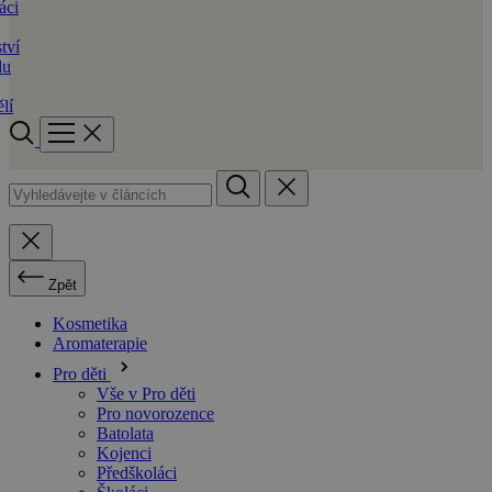
áci
tví
du
lí
Zpět
Kosmetika
Aromaterapie
Pro děti
Vše v Pro děti
Pro novorozence
Batolata
Kojenci
Předškoláci