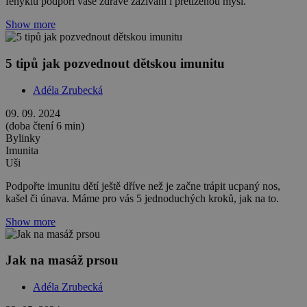
fenyklu podpoří vaše zdravé zažívání i přetíženou mysl.
Show more
5 tipů jak pozvednout dětskou imunitu
Adéla Zrubecká
09. 09. 2024
(doba čtení 6 min)
Bylinky
Imunita
Uši
Podpořte imunitu dětí ještě dříve než je začne trápit ucpaný nos,
kašel či únava. Máme pro vás 5 jednoduchých kroků, jak na to.
Show more
Jak na masáž prsou
Adéla Zrubecká