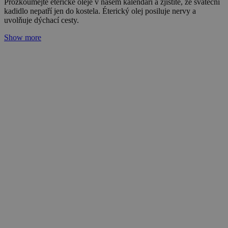
Benzoe: Slunce v duši pro každý váš den
Adéla Zrubecká
03. 09. 2023
(doba čtení 5 min)
Roční období
Oleje
Prozkoumejte éterické oleje v našem kalendáři. Konejšivá vůně
oleje z pryskyřice benzoe vás podrží během podzimních splínů i
nachlazení.
Články s podobnými tématy