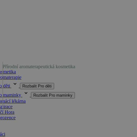
Přírodní aromaterapeutická kosmetika
smetika
omaterapie
o děti
Rozbalit Pro děti
ro maminky
Rozbalit Pro maminky
mácí lékárna
spirace
čí Hora
orozence
áci