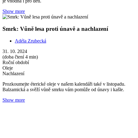
je vhodná i pro děti.
Show more
Smrk: Vůně lesa proti únavě a nachlazení
Adéla Zrubecká
31. 10. 2024
(doba čtení 4 min)
Roční období
Oleje
Nachlazení
Prozkoumejte éterické oleje v našem kalendáři také v listopadu.
Balzamická a svěží vůně smrku vám pomůže od únavy i kašle.
Show more
Hřebíček: Hřejivé teplo pro vaše tělo i duši
Adéla Zrubecká