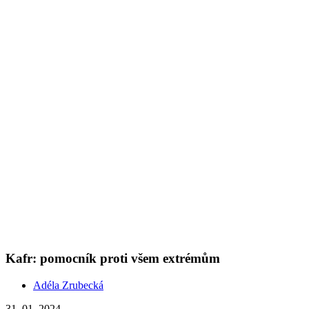
Kafr: pomocník proti všem extrémům
Adéla Zrubecká
31. 01. 2024
(doba čtení 5 min)
Roční období
Oleje
Prozkoumejte éterické oleje v našem kalendáři. Intenzivní vůně
kafru vás posílí a zbaví únavy. Podpoří váš krevní oběh a prohřeje
chladné končetiny.
Show more