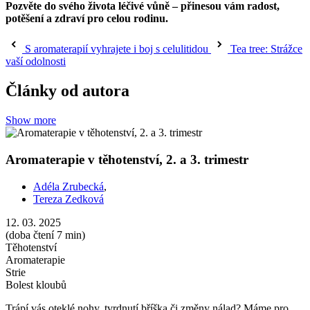
Pozvěte do svého života léčivé vůně – přinesou vám radost,
potěšení a zdraví pro celou rodinu.
S aromaterapií vyhrajete i boj s celulitidou
Tea tree: Strážce
vaší odolnosti
Články od autora
Show more
Aromaterapie v těhotenství, 2. a 3. trimestr
Adéla Zrubecká
,
Tereza Zedková
12. 03. 2025
(doba čtení 7 min)
Těhotenství
Aromaterapie
Strie
Bolest kloubů
Trápí vás oteklé nohy, tvrdnutí bříška či změny nálad? Máme pro