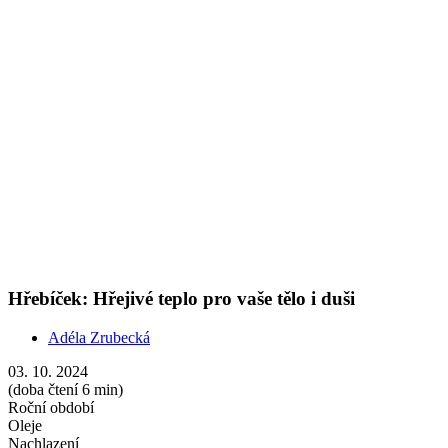
03. 10. 2024
(doba čtení 6 min)
Roční období
Oleje
Nachlazení
Prozkoumejte éterické oleje v našem kalendáři. Hřejivá vůně
hřebíčku vám pomůže během podzimu posílit nervy i ulevit od
bolesti.
Show more