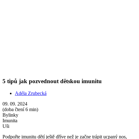
Bylinky
Imunita
Uši
Podpořte imunitu dětí ještě dříve než je začne trápit ucpaný nos,
kašel či únava. Máme pro vás 5 jednoduchých kroků, jak na to.
Show more