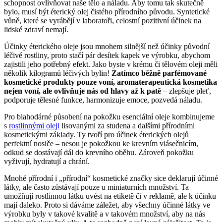
schopnost ovlivňovat naše tělo a náladu. Aby tomu tak skutečně
bylo, musí být éterický olej čistého přírodního původu. Syntetické
vůně, které se vyrábějí v laboratoři, celostní pozitivní účinek na
lidské zdraví nemají.
Účinky éterického oleje jsou mnohem silnější než účinky původní
léčivé rostliny, proto stačí pár desítek kapek ve výrobku, abychom
zajistili jeho potřebný efekt. Jako byste v krému či tělovém oleji měli
několik kilogramů léčivých bylin!
Zatímco běžně parfémované
kosmetické produkty pouze voní, aromaterapeutická kosmetika
nejen voní, ale ovlivňuje nás od hlavy až k patě
– zlepšuje pleť,
podporuje tělesné funkce, harmonizuje emoce, pozvedá náladu.
Pro blahodárné působení na pokožku esenciální oleje kombinujeme
s
rostlinnými oleji
lisovanými za studena a dalšími přírodními
kosmetickými základy. Ty tvoří pro účinek éterických olejů
perfektní nosiče – nesou je pokožkou ke krevním vlásečnicím,
odkud se dostávají dál do krevního oběhu. Zároveň pokožku
vyživují, hydratují a chrání.
Mnohé přírodní i „přírodní“ kosmetické značky sice deklarují účinné
látky, ale často zůstávají pouze u miniaturních množství. Ta
umožňují rostlinnou látku uvést na etiketě či v reklamě, ale k účinku
mají daleko. Proto si dáváme záležet, aby všechny účinné látky ve
výrobku byly v takové kvalitě a v takovém množství, aby na nás