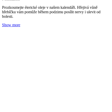
Fenykl: Olej pro vaše svobodné zažívání i prožívání
Adéla Zrubecká
01. 10. 2024
(doba čtení 5 min)
Roční období
Oleje
Prozkoumejte éterické oleje v našem kalendáři. Sladké bylinné tóny
fenyklu podpoří vaše zdravé zažívání i přetíženou mysl.
Show more