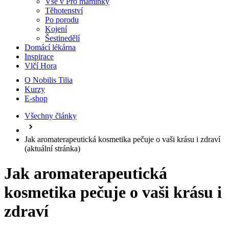
Vše v Pro maminky
Těhotenství
Po porodu
Kojení
Šestinedělí
Domácí lékárna
Inspirace
Vlčí Hora
O Nobilis Tilia
Kurzy
E-shop
Všechny články
Jak aromaterapeutická kosmetika pečuje o vaši krásu i zdraví
(aktuální stránka)
Jak aromaterapeutická
kosmetika pečuje o vaši krásu i
zdraví