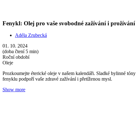
5 tipů jak pozvednout dětskou imunitu
Adéla Zrubecká
09. 09. 2024
(doba čtení 6 min)