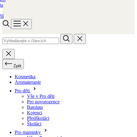
du
lí
Zpět
Kosmetika
Aromaterapie
Pro děti
Vše v Pro děti
Pro novorozence
Batolata
Kojenci
Předškoláci
Školáci
Pro maminky