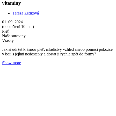
Vývojové oddělení Nobilis Tilia: Vědecky dokázáno,
Biofáze funguje
Gábina Jankovská
29. 09. 2019
(doba čtení 3 min)
Pleť
Naše suroviny