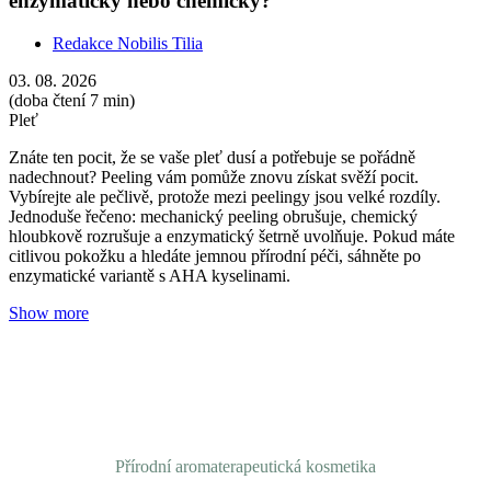
Suchá pokožka v létě? Proč zařadit květovou vodu
do letní péče
Redakce Nobilis Tilia
Přírodní aromaterapeutická kosmetika
20. 07. 2026