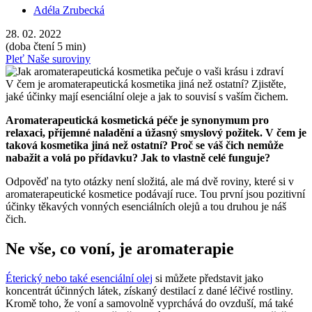
Adéla Zrubecká
28. 02. 2022
(doba čtení 5 min)
Pleť
Naše suroviny
V čem je aromaterapeutická kosmetika jiná než ostatní? Zjistěte,
jaké účinky mají esenciální oleje a jak to souvisí s vaším čichem.
Aromaterapeutická kosmetická péče je synonymum pro
relaxaci, příjemné naladění a úžasný smyslový požitek. V čem je
taková kosmetika jiná než ostatní? Proč se váš čich nemůže
nabažit a volá po přídavku? Jak to vlastně celé funguje?
Odpověď na tyto otázky není složitá, ale má dvě roviny, které si v
aromaterapeutické kosmetice podávají ruce. Tou první jsou pozitivní
účinky těkavých vonných esenciálních olejů a tou druhou je náš
čich.
Ne vše, co voní, je aromaterapie
Éterický nebo také esenciální olej
si můžete představit jako
koncentrát účinných látek, získaný destilací z dané léčivé rostliny.
Kromě toho, že voní a samovolně vyprchává do ovzduší, má také