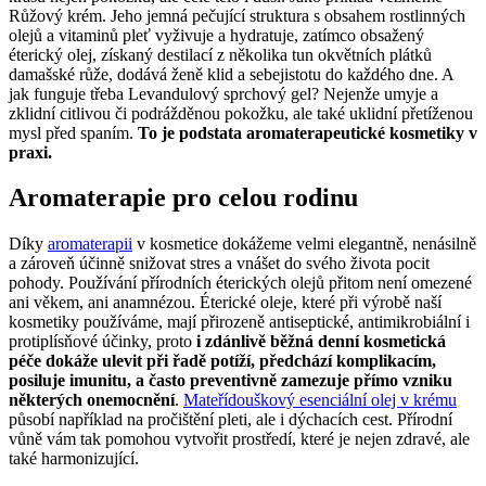
Růžový krém. Jeho jemná pečující struktura s obsahem rostlinných
olejů a vitaminů pleť vyživuje a hydratuje, zatímco obsažený
éterický olej, získaný destilací z několika tun okvětních plátků
damašské růže, dodává ženě klid a sebejistotu do každého dne. A
jak funguje třeba Levandulový sprchový gel? Nejenže umyje a
zklidní citlivou či podrážděnou pokožku, ale také uklidní přetíženou
mysl před spaním.
To je podstata aromaterapeutické kosmetiky v
praxi.
Aromaterapie pro celou rodinu
Díky
aromaterapii
v kosmetice dokážeme velmi elegantně, nenásilně
a zároveň účinně snižovat stres a vnášet do svého života pocit
pohody. Používání přírodních éterických olejů přitom není omezené
ani věkem, ani anamnézou. Éterické oleje, které při výrobě naší
kosmetiky používáme, mají přirozeně antiseptické, antimikrobiální i
protiplísňové účinky, proto
i zdánlivě běžná denní kosmetická
péče dokáže ulevit při řadě potíží, předchází komplikacím,
posiluje imunitu, a často preventivně zamezuje přímo vzniku
některých onemocnění
.
Mateřídouškový esenciální olej v krému
působí například na pročištění pleti, ale i dýchacích cest. Přírodní
vůně vám tak pomohou vytvořit prostředí, které je nejen zdravé, ale
také harmonizující.