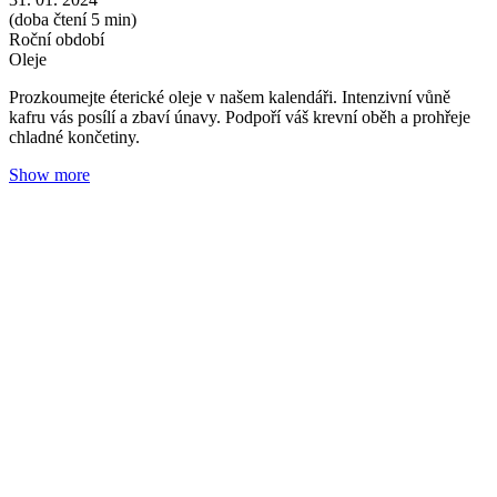
Kadidlo: Posel míru a naděje
Adéla Zrubecká
30. 11. 2023
(doba čtení 5 min)
Roční období
Oleje
Prozkoumejte éterické oleje v našem kalendáři a zjistíte, že sváteční
kadidlo nepatří jen do kostela. Éterický olej posiluje nervy a
uvolňuje dýchací cesty.