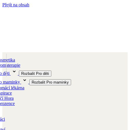
Přejít na obsah
smetika
omaterapie
o děti
Rozbalit Pro děti
ro maminky
Rozbalit Pro maminky
mácí lékárna
spirace
čí Hora
orozence
áci
tví