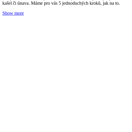
Jak na masáž prsou
Adéla Zrubecká
23. 05. 2024
(doba čtení 5 min)
Aromaterapie
Masáže
Připravte svá prsa na kojení ještě během těhotenství. Naučíme vás,
jak si účinnou masáží podpořit tvorbu mateřského mléka.
Show more