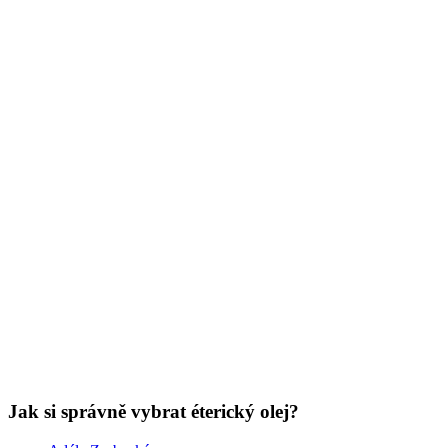
Jak si správně vybrat éterický olej?
Adéla Zrubecká
13. 03. 2024
(doba čtení 3 min)
Oleje
Vůně
Naše suroviny
Ve složitém systému vlastních podvědomých reakcí je váš nos tím
nejlepším vodítkem. Jak si tedy správně vybrat?
Show more