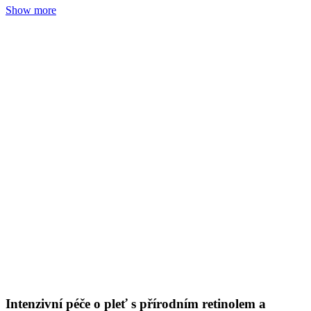
Intenzivní péče o pleť s přírodním retinolem a
vitaminy
Tereza Zedková
01. 09. 2024
(doba čtení 10 min)
Pleť
Naše suroviny
Vrásky
Jak si udržet krásnou pleť, mladistvý vzhled anebo pomoci pokožce
v boji s jejími nedostatky a dostat ji rychle zpět do formy?
Show more