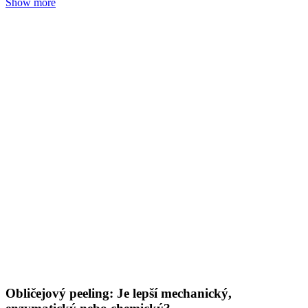
Obličejový peeling: Je lepší mechanický,
enzymatický nebo chemický?
Redakce Nobilis Tilia
03. 08. 2026
(doba čtení 7 min)
Pleť
Znáte ten pocit, že se vaše pleť dusí a potřebuje se pořádně
nadechnout? Peeling vám pomůže znovu získat svěží pocit.
Vybírejte ale pečlivě, protože mezi peelingy jsou velké rozdíly.
Jednoduše řečeno: mechanický peeling obrušuje, chemický
hloubkově rozrušuje a enzymatický šetrně uvolňuje. Pokud máte
citlivou pokožku a hledáte jemnou přírodní péči, sáhněte po
enzymatické variantě s AHA kyselinami.
Show more