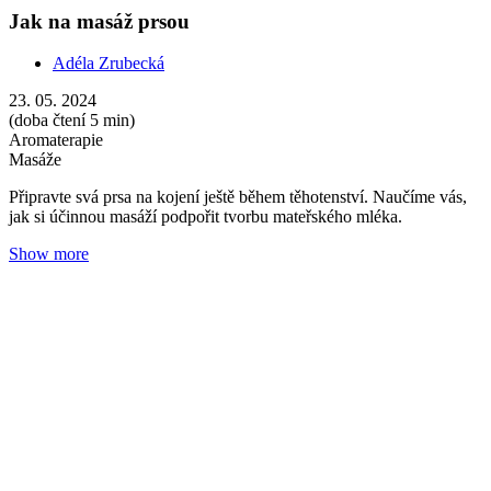
Koriandr: olej na vše, co brání pohybu
Adéla Zrubecká
07. 04. 2024
(doba čtení 5 min)
Roční období
Oleje