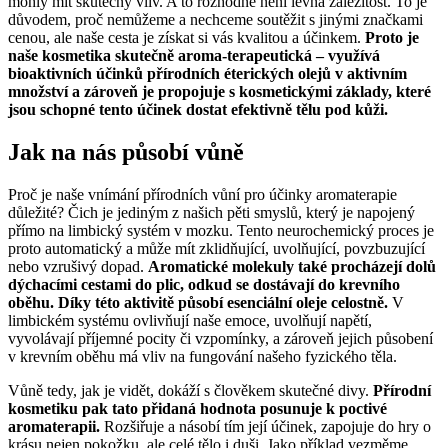
mohly mít skutečný vliv. A to rozhodně není levná záležitost. To je
důvodem, proč nemůžeme a nechceme soutěžit s jinými značkami
cenou, ale naše cesta je získat si vás kvalitou a účinkem.
Proto je
naše kosmetika skutečně aroma-terapeutická – využívá
bioaktivních účinků přírodních éterických olejů v aktivním
množství a zároveň je propojuje s kosmetickými základy, které
jsou schopné tento účinek dostat efektivně tělu pod kůži.
Jak na nás působí vůně
Proč je naše vnímání přírodních vůní pro účinky aromaterapie
důležité? Čich je jediným z našich pěti smyslů, který je napojený
přímo na limbický systém v mozku. Tento neurochemický proces je
proto automatický a může mít zklidňující, uvolňující, povzbuzující
nebo vzrušivý dopad.
Aromatické molekuly také procházejí dolů
dýchacími cestami do plic, odkud se dostávají do krevního
oběhu. Díky této aktivitě působí esenciální oleje celostně.
V
limbickém systému ovlivňují naše emoce, uvolňují napětí,
vyvolávají příjemné pocity či vzpomínky, a zároveň jejich působení
v krevním oběhu má vliv na fungování našeho fyzického těla.
Vůně tedy, jak je vidět, dokáží s člověkem skutečné divy.
Přírodní
kosmetiku pak tato přidaná hodnota posunuje k poctivé
aromaterapii.
Rozšiřuje a násobí tím její účinek, zapojuje do hry o
krásu nejen pokožku, ale celé tělo i duši. Jako příklad vezměme