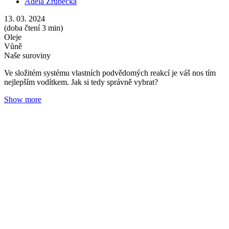
Bazalka: Voňavý pomocník pro praktický život
Adéla Zrubecká
03. 03. 2024
(doba čtení 5 min)
Roční období
Oleje
Prozkoumejte éterické oleje v našem kalendáři. Jaro vám pomůže
přivítat bylinná vůně bazalky účinná při potížích se zažíváním i