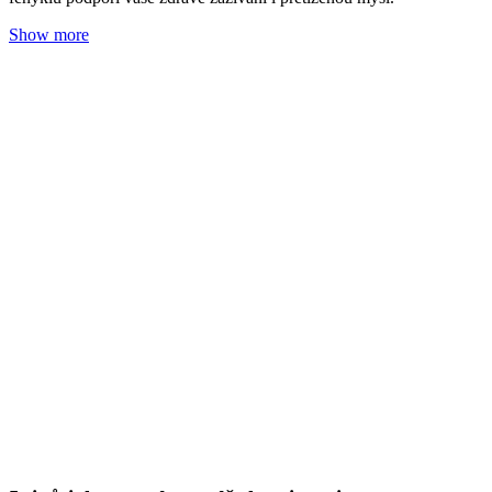
5 tipů jak pozvednout dětskou imunitu
Adéla Zrubecká
09. 09. 2024
(doba čtení 6 min)
Bylinky
Imunita
Uši
Podpořte imunitu dětí ještě dříve než je začne trápit ucpaný nos,
kašel či únava. Máme pro vás 5 jednoduchých kroků, jak na to.
Show more