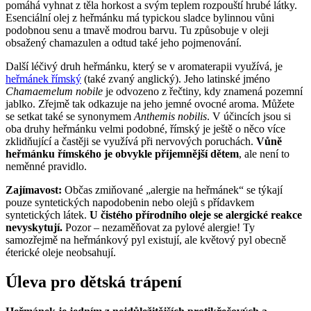
pomáhá vyhnat z těla horkost a svým teplem rozpouští hrubé látky.
Esenciální olej z heřmánku má typickou sladce bylinnou vůni
podobnou senu a tmavě modrou barvu. Tu způsobuje v oleji
obsažený chamazulen a odtud také jeho pojmenování.
Další léčivý druh heřmánku, který se v aromaterapii využívá, je
heřmánek římský
(také zvaný anglický). Jeho latinské jméno
Chamaemelum nobile
je odvozeno z řečtiny, kdy znamená pozemní
jablko. Zřejmě tak odkazuje na jeho jemné ovocné aroma. Můžete
se setkat také se synonymem
Anthemis nobilis
. V účincích jsou si
oba druhy heřmánku velmi podobné, římský je ještě o něco více
zklidňující a častěji se využívá při nervových poruchách.
Vůně
heřmánku římského je obvykle příjemnější dětem
, ale není to
neměnné pravidlo.
Zajímavost:
Občas zmiňované „alergie na heřmánek“ se týkají
pouze syntetických napodobenin nebo olejů s přídavkem
syntetických látek.
U čistého přírodního oleje se alergické reakce
nevyskytují.
Pozor – nezaměňovat za pylové alergie! Ty
samozřejmě na heřmánkový pyl existují, ale květový pyl obecně
éterické oleje neobsahují.
Úleva pro dětská trápení