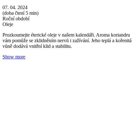
Jak si správně vybrat éterický olej?
Adéla Zrubecká
13. 03. 2024
(doba čtení 3 min)
Oleje
Vůně
Naše suroviny
Ve složitém systému vlastních podvědomých reakcí je váš nos tím
nejlepším vodítkem. Jak si tedy správně vybrat?