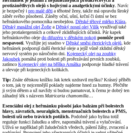
Heřmánek je jedním z nejdůležitějších protikřečových a
protizánětlivých olejů s hojivými a analgetickými účinky
. Navíc
je bezpečný i
pro malé děti
a těhotné ženy, takže má opravdu široký
záběr svého působení. Záněty oční, ušní, krční či ústní se bez
heřmánkového pomocníka neobejdou.
Dětské tělové mléko Klára
,
Dětský masážní olej Žofie
a
Dětský nosní olej Vilík
využívají také
jeho protialergenních a celkově zklidňujících účinků. Pár kapek
heřmánkového oleje
do difuzéru v dětském pokoji
pomůže proti
nespavosti
. Využijte jej snadno v
Dětské směsi éterických olejů
, kde
heřmánek podporují další éterické oleje a jejíž vůně zklidní dětský
nervový systém po náročném dni.
Kojenecký olej na zoubky
Jakoubek
pomáhá proti bolesti při prořezávání prvních zoubků,
zatímco
Kojenecký olej na bříško Amálka
podporuje hladké trávení
a ulevuje při kojeneckých kolikách.
Tip:
Znáte dětskou knížku Jak krtek uzdravil myšku? Krásný příběh
o tom, jak ty nejcennější poklady najdeme hned za humny. Přečtěte
ji svým dětem a už navždy si budou pamatovat, k čemu je dobrý ten
záhadný lék s názvem
Matricaria chamomilla
…
Esenciální olej z heřmánku působí jako balzám při bolestech
hlavy, závratích, neuralgiích, menstruačních bolestech a PMS,
bolesti uší nebo trávicích potížích.
Podobně jako bylina totiž
reguluje funkci žaludku a střev, napomáhá trávení a vylučování.
Užívá se například při žaludečních vředech, pálení žáhy, zvracení a
nadýmání. Propojení jeho všestranných účinků je velmi užitečné