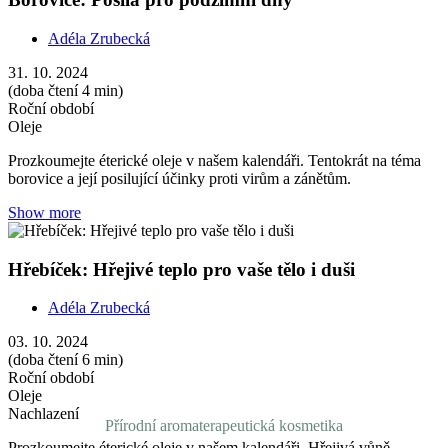
Roční období
Oleje
Nachlazení
Prozkoumejte éterické oleje v našem kalendáři. Hřejivá vůně
hřebíčku vám pomůže během podzimu posílit nervy i ulevit od
bolesti.
Show more
Fenykl: Olej pro vaše svobodné zažívání i prožívání
Adéla Zrubecká
01. 10. 2024
(doba čtení 5 min)
Roční období
Oleje
Prozkoumejte éterické oleje v našem kalendáři. Sladké bylinné tóny
fenyklu podpoří vaše zdravé zažívání i přetíženou mysl.
Show more
Přírodní aromaterapeutická kosmetika