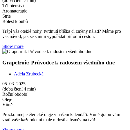
(doba čtení 7 min)
Těhotenství
Aromaterapie
Strie
Bolest kloubů
Trápí vás oteklé nohy, tvrdnutí bříška či změny nálad? Máme pro
vás návod, jak se s nimi vypořádat přírodní cestou.
Show more
Grapefruit: Průvodce k radostem všedního dne
Adéla Zrubecká
05. 03. 2025
(doba čtení 4 min)
Roční období
Oleje
Vůně
Prozkoumejte éterické oleje v našem kalendáři. Vůně grapu vám
vrátí vaše každodenní malé radosti a úsměv na tvář.
Show more