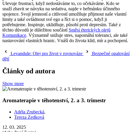
Ulevuje frustraci, když nedostáváme to, co očekáváme. Kdo se
snaží zbavit se návyku na sedativa, najde v heřmánku účinného
spojence. Svojí jemností a citlivostí umožňuje přijmout naše vlastní
limity a také ovládnout své ego a říct si o pomoc, když ji
potřebujeme. Inspiruje, uklidňuje, působí proti depresím. Také z
těchto důvodů je důležitou součástí
Směsi éterických olejů
Komunikace
. Významně snižuje stres, napomáhá toleranci, ale také
nastavování vlastních hranic. Vnáší do života klid, mír a pochopení.
Levandule: Olej pro život v rovnováze
Bezpečné opalování
dětí
Články od autora
Show more
Aromaterapie v těhotenství, 2. a 3. trimestr
Adéla Zrubecká
,
Tereza Zedková
12. 03. 2025