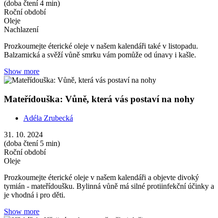
(doba čtení 4 min)
Roční období
Oleje
Nachlazení
Prozkoumejte éterické oleje v našem kalendáři také v listopadu.
Balzamická a svěží vůně smrku vám pomůže od únavy i kašle.
Show more
Mateřídouška: Vůně, která vás postaví na nohy
Adéla Zrubecká
31. 10. 2024
(doba čtení 5 min)
Roční období
Oleje
Prozkoumejte éterické oleje v našem kalendáři a objevte divoký
tymián - mateřídoušku. Bylinná vůně má silné protiinfekční účinky a
je vhodná i pro děti.
Show more