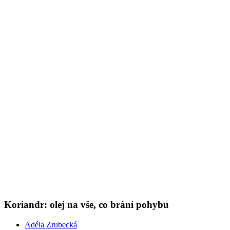
Koriandr: olej na vše, co brání pohybu
Adéla Zrubecká
07. 04. 2024
(doba čtení 5 min)
Roční období
Oleje
Prozkoumejte éterické oleje v našem kalendáři. Aroma koriandru
vám pomůže se zklidněním nervů i zažívání. Jeho teplá a kořenitá
vůně dodává vnitřní klid a stabilitu.
Show more