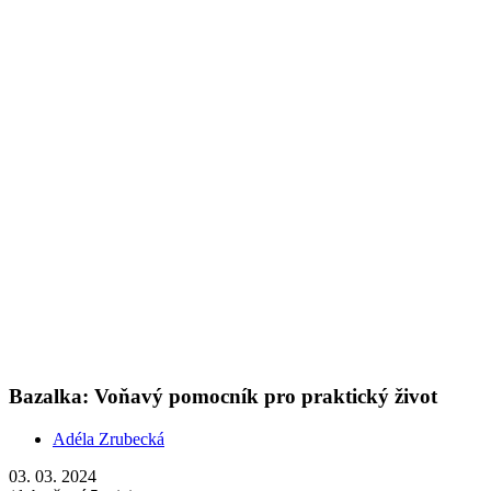
Adéla Zrubecká
03. 03. 2024
(doba čtení 5 min)
Roční období
Oleje
Prozkoumejte éterické oleje v našem kalendáři. Jaro vám pomůže
přivítat bylinná vůně bazalky účinná při potížích se zažíváním i
nervovým neklidem.
Show more