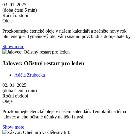
Prozkoumejte éterické oleje v našem kalendáři. Tentokrát na téma
jalovec a jeho očistné účinky na tělo i mysl.
Show more
Zázvor: Oheň pro váš tělesný krb
Adéla Zrubecká
01. 01. 2025
(doba čtení 4 min)
Roční období
Oleje
Prozkoumejte éterické oleje v našem kalendáři. Esenciální olej ze
zázvoru se ihned stane vaším partnerem na prohřátí těla a posílení
mysli.
Show more
Mateřídouška: Vůně, která vás postaví na nohy
Adéla Zrubecká