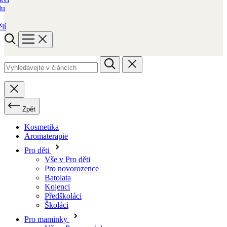
du
lí
Zpět
Kosmetika
Aromaterapie
Pro děti
Vše v Pro děti
Pro novorozence
Batolata
Kojenci
Předškoláci
Školáci
Pro maminky