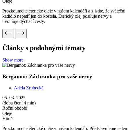
Roční období
Oleje
Vůně
Prozkoumejte éterické oleje v našem kalendáři. Představujeme jeden
z nejlepších olejů na úlevu při depresích a melancholii.
Show more
Grapefruit: Průvodce k radostem všedního dne
Adéla Zrubecká
05. 03. 2025
(doba čtení 4 min)
Roční období
Oleje
Vůně
Prozkoumejte éterické oleje v našem kalendáři. Vůně grapu vám
vrátí vaše každodenní malé radosti a úsměv na tvář.
Show more