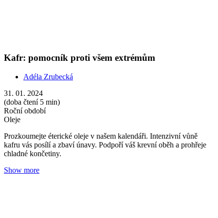
Kadidlo: Posel míru a naděje
Adéla Zrubecká