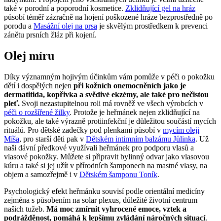
také v porodní a poporodní kosmetice.
Zklidňující gel na hráz
působí téměř zázračně na hojení poškozené hráze bezprostředně po
porodu a
Masážní olej na prsa
je skvělým prostředkem k prevenci
zánětu prsních žláz při kojení.
Olej míru
Díky významným hojivým účinkům vám pomůže v péči o pokožku
dětí i dospělých nejen
při kožních onemocněních jako je
dermatitida, kopřivka a svědivé ekzémy, ale také pro nečistou
pleť.
Svoji nezastupitelnou roli má rovněž ve všech výrobcích v
péči o rozšířené žilky
. Protože je heřmánek nejen zklidňující na
pokožku, ale také výrazně protiinfekční je důležitou součástí mycích
rituálů. Pro dětské zadečky pod plenkami působí v
mycím oleji
Míša
, pro starší děti pak v
Dětském intimním balzámu Jůlinka
. Už
naši dávní předkové využívali heřmánek pro podporu vlasů a
vlasové pokožky. Můžete si připravit bylinný odvar jako vlasovou
kúru a také si jej užít v přírodních šamponech na mastné vlasy, na
objem a samozřejmě i v
Dětském šamponu Toník
.
Psychologický efekt heřmánku souvisí podle orientální medicíny
zejména s působením na solar plexus, důležité životní centrum
našich tužeb.
Má moc zmírnit vyhrocené emoce, vztek a
podrážděnost, pomáhá k lepšímu zvládání náročných situací
.