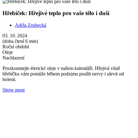
Hřebíček: Hřejivé teplo pro vaše tělo i duši
Adéla Zrubecká
03. 10. 2024
(doba čtení 6 min)
Roční období
Oleje
Nachlazení
Prozkoumejte éterické oleje v našem kalendáři. Hřejivá vůně
hřebíčku vám pomůže během podzimu posílit nervy i ulevit od
bolesti.
Show more
Fenykl: Olej pro vaše svobodné zažívání i prožívání
Adéla Zrubecká
01. 10. 2024
(doba čtení 5 min)