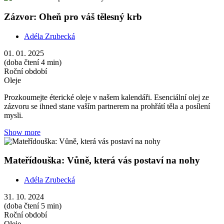
31. 10. 2024
(doba čtení 5 min)
Roční období
Oleje
Prozkoumejte éterické oleje v našem kalendáři a objevte divoký
tymián - mateřídoušku. Bylinná vůně má silné protiinfekční účinky a
je vhodná i pro děti.
Show more
Smrk: Vůně lesa proti únavě a nachlazení
Adéla Zrubecká
31. 10. 2024
(doba čtení 4 min)
Roční období
Oleje
Nachlazení
Prozkoumejte éterické oleje v našem kalendáři také v listopadu.
Balzamická a svěží vůně smrku vám pomůže od únavy i kašle.