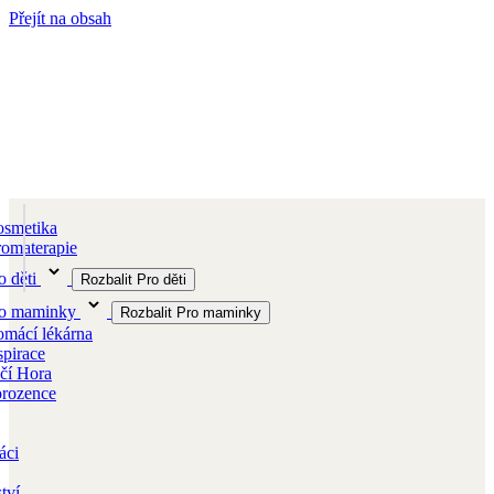
Přejít na obsah
smetika
omaterapie
o děti
Rozbalit Pro děti
ro maminky
Rozbalit Pro maminky
mácí lékárna
spirace
čí Hora
orozence
áci
tví