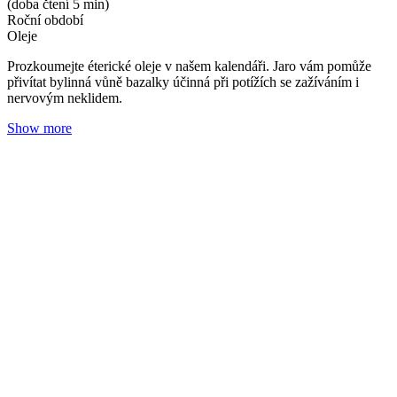
Kafr: pomocník proti všem extrémům
Adéla Zrubecká
31. 01. 2024
(doba čtení 5 min)
Roční období
Oleje
Prozkoumejte éterické oleje v našem kalendáři. Intenzivní vůně
kafru vás posílí a zbaví únavy. Podpoří váš krevní oběh a prohřeje
chladné končetiny.
Show more