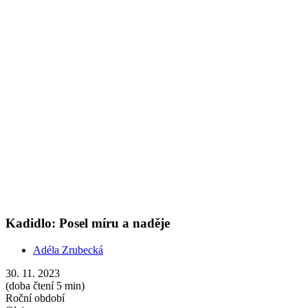
30. 11. 2023
(doba čtení 5 min)
Roční období
Oleje
Prozkoumejte éterické oleje v našem kalendáři a zjistíte, že sváteční
kadidlo nepatří jen do kostela. Éterický olej posiluje nervy a
uvolňuje dýchací cesty.
Články s podobnými tématy
Show more
Bergamot: Záchranka pro vaše nervy
Adéla Zrubecká
05. 03. 2025
(doba čtení 4 min)