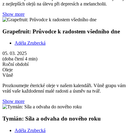
Tymián: Síla a odvaha do nového roku
Adéla Zrubecká
03. 01. 2025
(doba čtení 5 min)
Roční období
Oleje
Prozkoumejte éterické oleje v našem kalendáři a začněte nový rok
plni energie. Tymiánový olej vám snadno povzbudí a dobije baterky.
Show more
Jalovec: Očistný restart pro leden
Adéla Zrubecká
02. 01. 2025
(doba čtení 5 min)
Roční období
Oleje