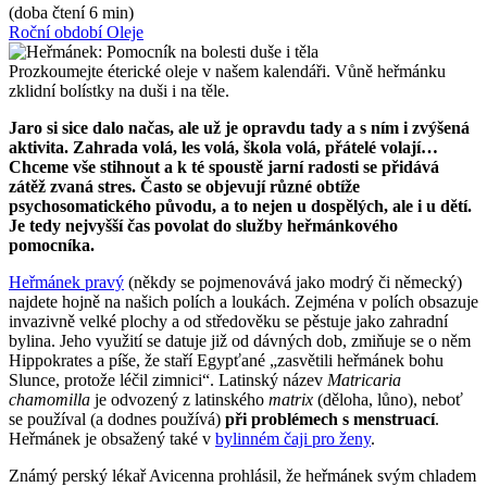
(doba čtení 6 min)
Roční období
Oleje
Prozkoumejte éterické oleje v našem kalendáři. Vůně heřmánku
zklidní bolístky na duši i na těle.
Jaro si sice dalo načas, ale už je opravdu tady a s ním i zvýšená
aktivita. Zahrada volá, les volá, škola volá, přátelé volají…
Chceme vše stihnout a k té spoustě jarní radosti se přidává
zátěž zvaná stres. Často se objevují různé obtíže
psychosomatického původu, a to nejen u dospělých, ale i u dětí.
Je tedy nejvyšší čas povolat do služby heřmánkového
pomocníka.
Heřmánek pravý
(někdy se pojmenovává jako modrý či německý)
najdete hojně na našich polích a loukách. Zejména v polích obsazuje
invazivně velké plochy a od středověku se pěstuje jako zahradní
bylina. Jeho využití se datuje již od dávných dob, zmiňuje se o něm
Hippokrates a píše, že staří Egypťané „zasvětili heřmánek bohu
Slunce, protože léčil zimnici“. Latinský název
Matricaria
chamomilla
je odvozený z latinského
matrix
(děloha, lůno), neboť
se používal (a dodnes používá)
při problémech s menstruací
.
Heřmánek je obsažený také v
bylinném čaji pro ženy
.
Známý perský lékař Avicenna prohlásil, že heřmánek svým chladem