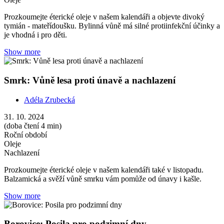
Show more
Borovice: Posila pro podzimní dny
Adéla Zrubecká
31. 10. 2024
(doba čtení 4 min)
Roční období
Oleje
Prozkoumejte éterické oleje v našem kalendáři. Tentokrát na téma
borovice a její posilující účinky proti virům a zánětům.
Show more
Hřebíček: Hřejivé teplo pro vaše tělo i duši
Adéla Zrubecká
03. 10. 2024
(doba čtení 6 min)