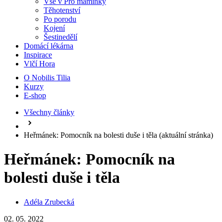
Vše v Pro maminky
Těhotenství
Po porodu
Kojení
Šestinedělí
Domácí lékárna
Inspirace
Vlčí Hora
O Nobilis Tilia
Kurzy
E-shop
Všechny články
Heřmánek: Pomocník na bolesti duše i těla
(aktuální stránka)
Heřmánek: Pomocník na
bolesti duše i těla
Adéla Zrubecká
02. 05. 2022